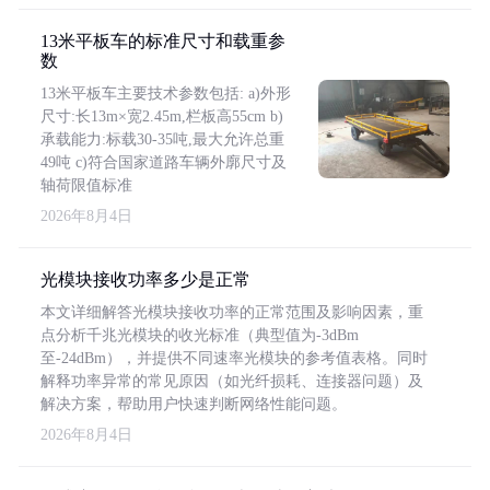
13米平板车的标准尺寸和载重参
数
13米平板车主要技术参数包括: a)外形
尺寸:长13m×宽2.45m,栏板高55cm b)
承载能力:标载30-35吨,最大允许总重
49吨 c)符合国家道路车辆外廓尺寸及
轴荷限值标准
2026年8月4日
光模块接收功率多少是正常
本文详细解答光模块接收功率的正常范围及影响因素，重
点分析千兆光模块的收光标准（典型值为-3dBm
至-24dBm），并提供不同速率光模块的参考值表格。同时
解释功率异常的常见原因（如光纤损耗、连接器问题）及
解决方案，帮助用户快速判断网络性能问题。
2026年8月4日