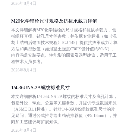
2026年8月4日
M20化学锚栓尺寸规格及抗拔承载力详解
本文详细解析M20化学锚栓的尺寸规格和抗拔承载力，包
括螺杆直径、钻孔尺寸等参数，并依据专业标准（如《混
凝土结构后锚固技术规程》JGJ 145）提供抗拔承载力计算
方法和典型数值（如混凝土强度C30下设计值约80kN）。
内容涵盖安装要点、性能影响因素及选型建议，适用于工
程技术人员参考。
2026年8月4日
1/4-36UNS-2A螺纹标准尺寸
本文详细解析1/4-36UNS-2A螺纹的标准尺寸及底孔计算，
包括外径、螺距、公差等关键参数，并提供专业数据来源
（ASME B1.1标准）。针对1/4-36UNS螺纹底孔尺寸的常
见疑问，通过公式推导给出精确推荐值（Φ5.18mm），并
附加工艺建议与扩展知识。
2026年8月4日