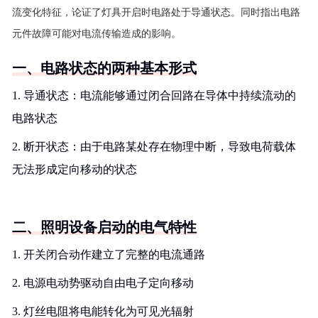
流变化特征，论证了灯具开启时电路处于导通状态。同时指出电路
元件故障可能对电流传输造成的影响。
一、电路状态的两种基本形式
1. 导通状态：电流能够通过闭合回路在导体中持续流动的
电路状态
2. 断开状态：由于电路某处存在物理中断，导致电荷载体
无法形成定向移动的状态
二、照明设备启动的电气特性
1. 开关闭合动作建立了完整的电流通路
2. 电源电动势驱动自由电子定向移动
3. 灯丝电阻将电能转化为可见光辐射