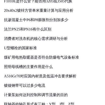
F1010E是什么管？能否用3205或3505代换
20x40x2镀锌方管单米重量计算与应用分析
抗渗混凝土中P6和P8膨胀剂分别加多少
法兰PN25和PN16有什么区别
消费者对洗衣机的核心需求调研与分析
U型螺栓的国家标准
煤矿用电热取暖器是否符合防爆电气设备标准
照明母线槽的主要作用是什么
A516Gr70对应国内材质及低温冲击要求解析
镀镍钢带可以过多少电流
计量泵如何达到控制和调节流量的目的
联轴器的轴孔形式有三种：Y型、J型、Z型