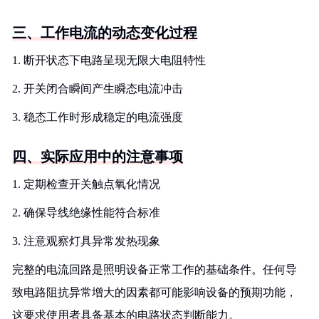
三、工作电流的动态变化过程
1. 断开状态下电路呈现无限大电阻特性
2. 开关闭合瞬间产生瞬态电流冲击
3. 稳态工作时形成稳定的电流强度
四、实际应用中的注意事项
1. 定期检查开关触点氧化情况
2. 确保导线绝缘性能符合标准
3. 注意观察灯具异常发热现象
完整的电流回路是照明设备正常工作的基础条件。任何导
致电路阻抗异常增大的因素都可能影响设备的预期功能，
这要求使用者具备基本的电路状态判断能力。