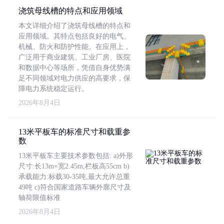
浇筑母线槽的特点和应用领域
本文详细介绍了浇筑母线槽的特点和
应用领域。其特点包括良好的电气、
机械、防火和防护性能。在应用上，
广泛用于商业建筑、工业厂房、医院
和数据中心等场所，凭借自身优势满
足不同领域对电力供应的高要求，保
障电力系统稳定运行。
2026年8月4日
13米平板车的标准尺寸和载重参
数
13米平板车主要技术参数包括: a)外形
尺寸:长13m×宽2.45m,栏板高55cm b)
承载能力:标载30-35吨,最大允许总重
49吨 c)符合国家道路车辆外廓尺寸及
轴荷限值标准
2026年8月4日