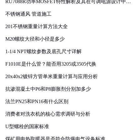
RU7088R功率MOSFET特性解析及其在可调电源设计中的
实践
不锈钢通风 管道施工
201不锈钢重量计算方法大全
M20螺纹大径和小径是多少
1-1/4 NPT螺纹参数及底孔尺寸详解
F1010E是什么管？能否用3205或3505代换
20x40x2镀锌方管单米重量计算与应用分析
抗渗混凝土中P6和P8膨胀剂分别加多少
法兰PN25和PN16有什么区别
消费者对洗衣机的核心需求调研与分析
U型螺栓的国家标准
煤矿用电热取暖器是否符合防爆电气设备标准