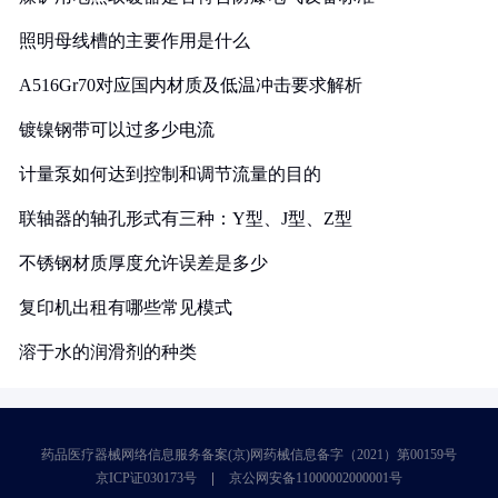
照明母线槽的主要作用是什么
A516Gr70对应国内材质及低温冲击要求解析
镀镍钢带可以过多少电流
计量泵如何达到控制和调节流量的目的
联轴器的轴孔形式有三种：Y型、J型、Z型
不锈钢材质厚度允许误差是多少
复印机出租有哪些常见模式
溶于水的润滑剂的种类
药品医疗器械网络信息服务备案(京)网药械信息备字（2021）第00159号
京ICP证030173号
京公网安备11000002000001号