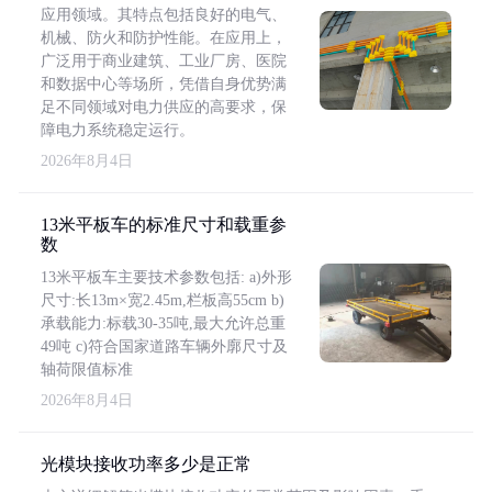
应用领域。其特点包括良好的电气、
机械、防火和防护性能。在应用上，
广泛用于商业建筑、工业厂房、医院
和数据中心等场所，凭借自身优势满
足不同领域对电力供应的高要求，保
障电力系统稳定运行。
2026年8月4日
13米平板车的标准尺寸和载重参
数
13米平板车主要技术参数包括: a)外形
尺寸:长13m×宽2.45m,栏板高55cm b)
承载能力:标载30-35吨,最大允许总重
49吨 c)符合国家道路车辆外廓尺寸及
轴荷限值标准
2026年8月4日
光模块接收功率多少是正常