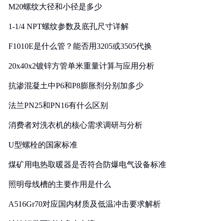
M20螺纹大径和小径是多少
1-1/4 NPT螺纹参数及底孔尺寸详解
F1010E是什么管？能否用3205或3505代换
20x40x2镀锌方管单米重量计算与应用分析
抗渗混凝土中P6和P8膨胀剂分别加多少
法兰PN25和PN16有什么区别
消费者对洗衣机的核心需求调研与分析
U型螺栓的国家标准
煤矿用电热取暖器是否符合防爆电气设备标准
照明母线槽的主要作用是什么
A516Gr70对应国内材质及低温冲击要求解析