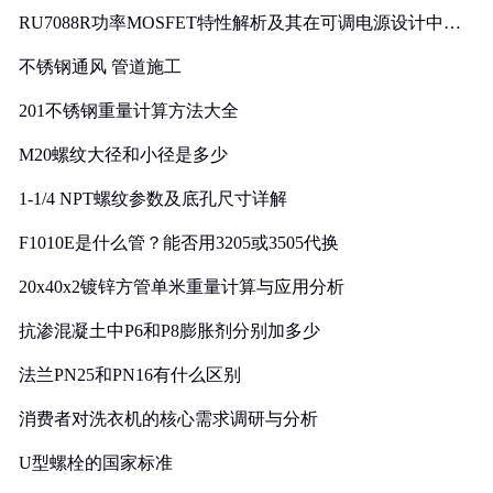
RU7088R功率MOSFET特性解析及其在可调电源设计中的
实践
不锈钢通风 管道施工
201不锈钢重量计算方法大全
M20螺纹大径和小径是多少
1-1/4 NPT螺纹参数及底孔尺寸详解
F1010E是什么管？能否用3205或3505代换
20x40x2镀锌方管单米重量计算与应用分析
抗渗混凝土中P6和P8膨胀剂分别加多少
法兰PN25和PN16有什么区别
消费者对洗衣机的核心需求调研与分析
U型螺栓的国家标准