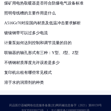
煤矿用电热取暖器是否符合防爆电气设备标准
照明母线槽的主要作用是什么
A516Gr70对应国内材质及低温冲击要求解析
镀镍钢带可以过多少电流
计量泵如何达到控制和调节流量的目的
联轴器的轴孔形式有三种：Y型、J型、Z型
不锈钢材质厚度允许误差是多少
复印机出租有哪些常见模式
溶于水的润滑剂的种类
药品医疗器械网络信息服务备案(京)网药械信息备字（2021）第00159号
京ICP证030173号
京公网安备11000002000001号