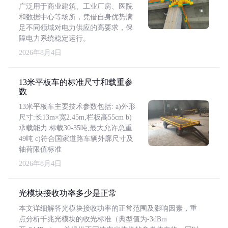
广泛用于商业建筑、工业厂房、医院
和数据中心等场所，凭借自身优势满
足不同领域对电力供应的高要求，保
障电力系统稳定运行。
2026年8月4日
13米平板车的标准尺寸和载重参
数
13米平板车主要技术参数包括: a)外形
尺寸:长13m×宽2.45m,栏板高55cm b)
承载能力:标载30-35吨,最大允许总重
49吨 c)符合国家道路车辆外廓尺寸及
轴荷限值标准
2026年8月4日
光模块接收功率多少是正常
本文详细解答光模块接收功率的正常范围及影响因素，重
点分析千兆光模块的收光标准（典型值为-3dBm