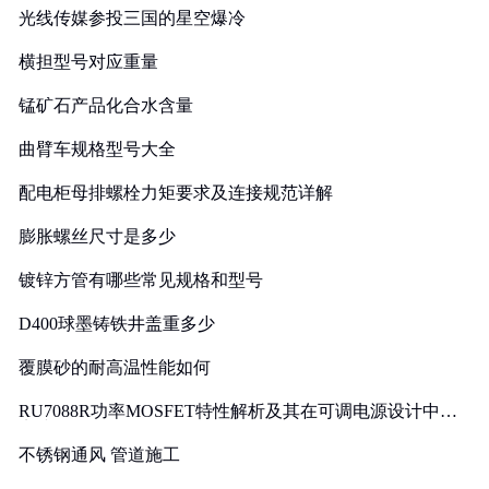
光线传媒参投三国的星空爆冷
横担型号对应重量
锰矿石产品化合水含量
曲臂车规格型号大全
配电柜母排螺栓力矩要求及连接规范详解
膨胀螺丝尺寸是多少
镀锌方管有哪些常见规格和型号
D400球墨铸铁井盖重多少
覆膜砂的耐高温性能如何
RU7088R功率MOSFET特性解析及其在可调电源设计中的
实践
不锈钢通风 管道施工