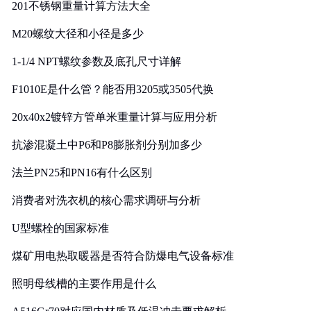
201不锈钢重量计算方法大全
M20螺纹大径和小径是多少
1-1/4 NPT螺纹参数及底孔尺寸详解
F1010E是什么管？能否用3205或3505代换
20x40x2镀锌方管单米重量计算与应用分析
抗渗混凝土中P6和P8膨胀剂分别加多少
法兰PN25和PN16有什么区别
消费者对洗衣机的核心需求调研与分析
U型螺栓的国家标准
煤矿用电热取暖器是否符合防爆电气设备标准
照明母线槽的主要作用是什么