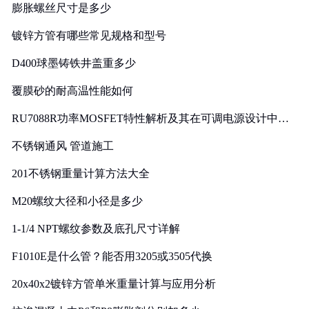
膨胀螺丝尺寸是多少
镀锌方管有哪些常见规格和型号
D400球墨铸铁井盖重多少
覆膜砂的耐高温性能如何
RU7088R功率MOSFET特性解析及其在可调电源设计中的
实践
不锈钢通风 管道施工
201不锈钢重量计算方法大全
M20螺纹大径和小径是多少
1-1/4 NPT螺纹参数及底孔尺寸详解
F1010E是什么管？能否用3205或3505代换
20x40x2镀锌方管单米重量计算与应用分析