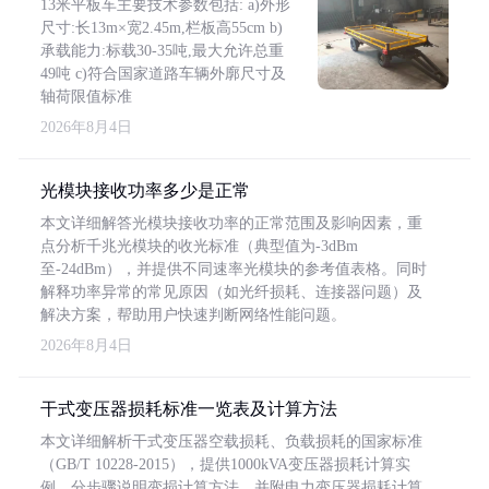
13米平板车主要技术参数包括: a)外形
尺寸:长13m×宽2.45m,栏板高55cm b)
承载能力:标载30-35吨,最大允许总重
49吨 c)符合国家道路车辆外廓尺寸及
轴荷限值标准
2026年8月4日
光模块接收功率多少是正常
本文详细解答光模块接收功率的正常范围及影响因素，重
点分析千兆光模块的收光标准（典型值为-3dBm
至-24dBm），并提供不同速率光模块的参考值表格。同时
解释功率异常的常见原因（如光纤损耗、连接器问题）及
解决方案，帮助用户快速判断网络性能问题。
2026年8月4日
干式变压器损耗标准一览表及计算方法
本文详细解析干式变压器空载损耗、负载损耗的国家标准
（GB/T 10228-2015），提供1000kVA变压器损耗计算实
例，分步骤说明变损计算方法，并附电力变压器损耗计算