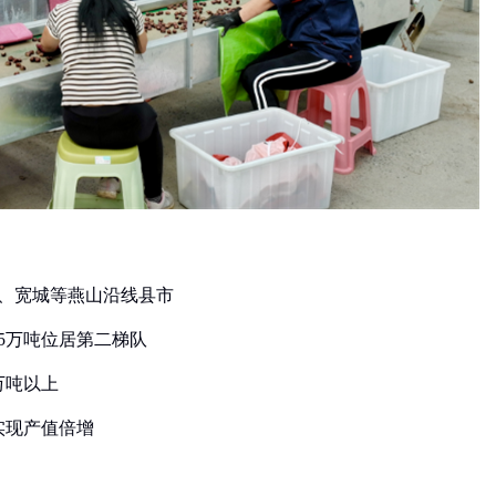
西、宽城等燕山沿线县市
35万吨位居第二梯队
万吨以上
实现产值倍增