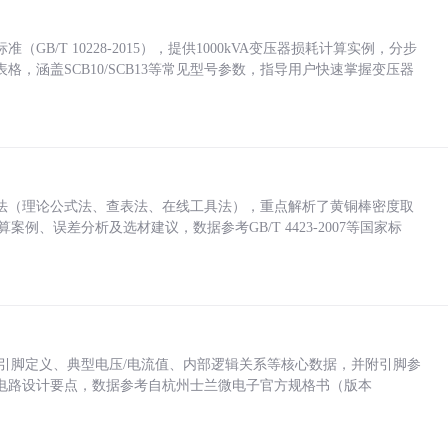
/T 10228-2015），提供1000kVA变压器损耗计算实例，分步
，涵盖SCB10/SCB13等常见型号参数，指导用户快速掌握变压器
法（理论公式法、查表法、在线工具法），重点解析了黄铜棒密度取
计算案例、误差分析及选材建议，数据参考GB/T 4423-2007等国家标
括各引脚定义、典型电压/电流值、内部逻辑关系等核心数据，并附引脚参
电路设计要点，数据参考自杭州士兰微电子官方规格书（版本