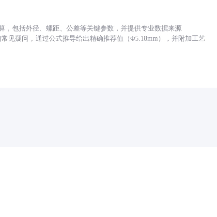
底孔计算，包括外径、螺距、公差等关键参数，并提供专业数据来源
孔尺寸的常见疑问，通过公式推导给出精确推荐值（Φ5.18mm），并附加工艺
药品医疗器械网络信息服务备案(京)网药械信息备字（2021）第00159号
京ICP证030173号
京公网安备11000002000001号