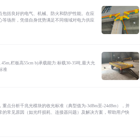
点包括良好的电气、机械、防火和防护性能。在应
心等场所，凭借自身优势满足不同领域对电力供应
5m,栏板高55cm b)承载能力:标载30-35吨,最大允
标准
点分析千兆光模块的收光标准（典型值为-3dBm至-24dBm），并
常的常见原因（如光纤损耗、连接器问题）及解决方案，帮助用户快