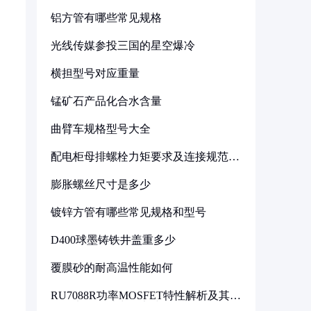
铝方管有哪些常见规格
光线传媒参投三国的星空爆冷
横担型号对应重量
锰矿石产品化合水含量
曲臂车规格型号大全
配电柜母排螺栓力矩要求及连接规范详
解
膨胀螺丝尺寸是多少
镀锌方管有哪些常见规格和型号
D400球墨铸铁井盖重多少
覆膜砂的耐高温性能如何
RU7088R功率MOSFET特性解析及其在
可调电源设计中的实践