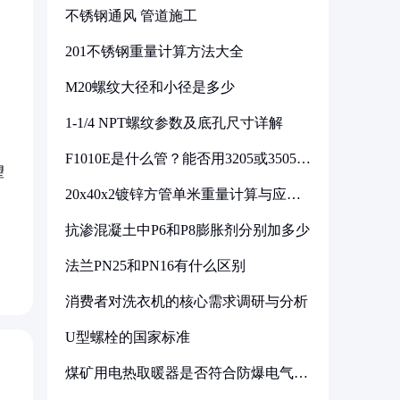
不锈钢通风 管道施工
201不锈钢重量计算方法大全
M20螺纹大径和小径是多少
1-1/4 NPT螺纹参数及底孔尺寸详解
F1010E是什么管？能否用3205或3505代
望
换
20x40x2镀锌方管单米重量计算与应用
分析
抗渗混凝土中P6和P8膨胀剂分别加多少
，
法兰PN25和PN16有什么区别
消费者对洗衣机的核心需求调研与分析
U型螺栓的国家标准
煤矿用电热取暖器是否符合防爆电气设
备标准