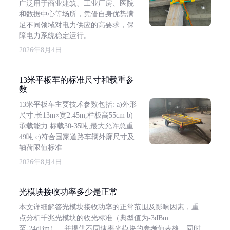
广泛用于商业建筑、工业厂房、医院
和数据中心等场所，凭借自身优势满
足不同领域对电力供应的高要求，保
障电力系统稳定运行。
2026年8月4日
13米平板车的标准尺寸和载重参
数
13米平板车主要技术参数包括: a)外形
尺寸:长13m×宽2.45m,栏板高55cm b)
承载能力:标载30-35吨,最大允许总重
49吨 c)符合国家道路车辆外廓尺寸及
轴荷限值标准
2026年8月4日
光模块接收功率多少是正常
本文详细解答光模块接收功率的正常范围及影响因素，重
点分析千兆光模块的收光标准（典型值为-3dBm
至-24dBm），并提供不同速率光模块的参考值表格。同时