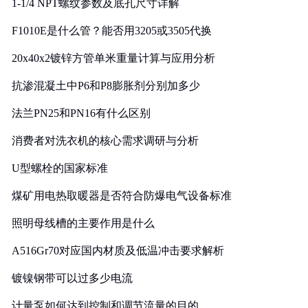
1-1/4 NPT螺纹参数及底孔尺寸详解
F1010E是什么管？能否用3205或3505代换
20x40x2镀锌方管单米重量计算与应用分析
抗渗混凝土中P6和P8膨胀剂分别加多少
法兰PN25和PN16有什么区别
消费者对洗衣机的核心需求调研与分析
U型螺栓的国家标准
煤矿用电热取暖器是否符合防爆电气设备标准
照明母线槽的主要作用是什么
A516Gr70对应国内材质及低温冲击要求解析
镀镍钢带可以过多少电流
计量泵如何达到控制和调节流量的目的