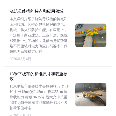
浇筑母线槽的特点和应用领域
本文详细介绍了浇筑母线槽的特点和
应用领域。其特点包括良好的电气、
机械、防火和防护性能。在应用上，
广泛用于商业建筑、工业厂房、医院
和数据中心等场所，凭借自身优势满
足不同领域对电力供应的高要求，保
障电力系统稳定运行。
2026年8月4日
13米平板车的标准尺寸和载重参
数
13米平板车主要技术参数包括: a)外形
尺寸:长13m×宽2.45m,栏板高55cm b)
承载能力:标载30-35吨,最大允许总重
49吨 c)符合国家道路车辆外廓尺寸及
轴荷限值标准
2026年8月4日