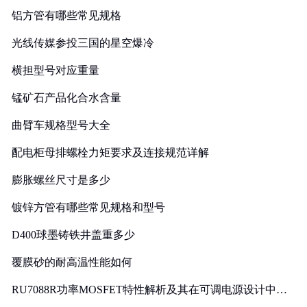
铝方管有哪些常见规格
光线传媒参投三国的星空爆冷
横担型号对应重量
锰矿石产品化合水含量
曲臂车规格型号大全
配电柜母排螺栓力矩要求及连接规范详解
膨胀螺丝尺寸是多少
镀锌方管有哪些常见规格和型号
D400球墨铸铁井盖重多少
覆膜砂的耐高温性能如何
RU7088R功率MOSFET特性解析及其在可调电源设计中的
实践