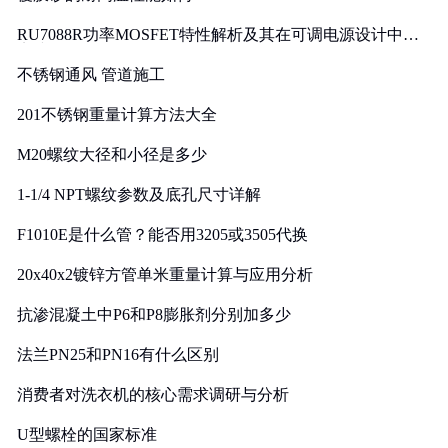
RU7088R功率MOSFET特性解析及其在可调电源设计中的
实践
不锈钢通风 管道施工
201不锈钢重量计算方法大全
M20螺纹大径和小径是多少
1-1/4 NPT螺纹参数及底孔尺寸详解
F1010E是什么管？能否用3205或3505代换
20x40x2镀锌方管单米重量计算与应用分析
抗渗混凝土中P6和P8膨胀剂分别加多少
法兰PN25和PN16有什么区别
消费者对洗衣机的核心需求调研与分析
U型螺栓的国家标准