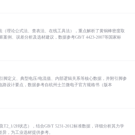
法（理论公式法、查表法、在线工具法），重点解析了黄铜棒密度取
计算案例、误差分析及选材建议，数据参考GB/T 4423-2007等国家标
括各引脚定义、典型电压/电流值、内部逻辑关系等核心数据，并附引脚参
电路设计要点，数据参考自杭州士兰微电子官方规格书（版本
_1/2H状态），结合GB/T 5231-2012标准数据，详细分析其力学
差异，为工业选材提供参考。