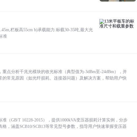
5m,栏板高55cm b)承载能力:标载30-35吨,最大允
标准
点分析千兆光模块的收光标准（典型值为-3dBm至-24dBm），并
常的常见原因（如光纤损耗、连接器问题）及解决方案，帮助用户快
/T 10228-2015），提供1000kVA变压器损耗计算实例，分步
，涵盖SCB10/SCB13等常见型号参数，指导用户快速掌握变压器