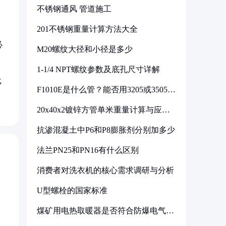
跨
不锈钢通风 管道施工
201不锈钢重量计算方法大全
必
M20螺纹大径和小径是多少
1-1/4 NPT螺纹参数及底孔尺寸详解
比
F1010E是什么管？能否用3205或3505代
换
20x40x2镀锌方管单米重量计算与应用
分析
抗渗混凝土中P6和P8膨胀剂分别加多少
法兰PN25和PN16有什么区别
消费者对洗衣机的核心需求调研与分析
U型螺栓的国家标准
煤矿用电热取暖器是否符合防爆电气设
备标准