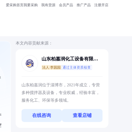
爱采购首页
我要采购
我有货源
会员产品
推广产品
注册开店
本文内容贡献来源：
山东柏嘉润化工设备有限公
司
法人:李园园
通过主体资质核查
评
山东柏嘉润位于淄博市，2021年成立，专营
多种搅拌器及设备，专业权威，经验丰富，
服务化工、环保等多领域。
在线咨询
查看店铺
产
控