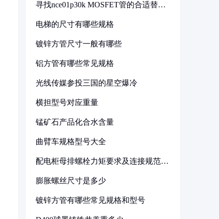
寻找nce01p30k MOSFET管的合适替代
型号
电梯的尺寸有哪些规格
镀锌方管尺寸一般有哪些
铝方管有哪些常见规格
光线传媒参投三国的星空爆冷
横担型号对应重量
锰矿石产品化合水含量
曲臂车规格型号大全
配电柜母排螺栓力矩要求及连接规范详
解
膨胀螺丝尺寸是多少
镀锌方管有哪些常见规格和型号