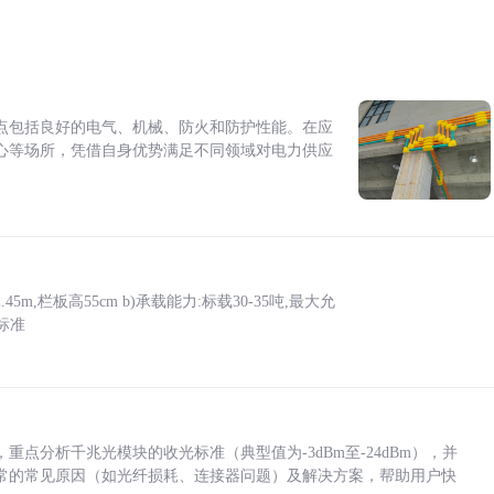
点包括良好的电气、机械、防火和防护性能。在应
心等场所，凭借自身优势满足不同领域对电力供应
5m,栏板高55cm b)承载能力:标载30-35吨,最大允
标准
点分析千兆光模块的收光标准（典型值为-3dBm至-24dBm），并
常的常见原因（如光纤损耗、连接器问题）及解决方案，帮助用户快