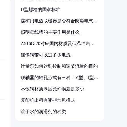
U型螺栓的国家标准
煤矿用电热取暖器是否符合防爆电气设
备标准
照明母线槽的主要作用是什么
A516Gr70对应国内材质及低温冲击要
求解析
镀镍钢带可以过多少电流
计量泵如何达到控制和调节流量的目的
联轴器的轴孔形式有三种：Y型、J型、
Z型
不锈钢材质厚度允许误差是多少
复印机出租有哪些常见模式
溶于水的润滑剂的种类