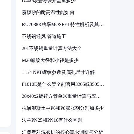
D400球墨铸铁井盖重多少
覆膜砂的耐高温性能如何
RU7088R功率MOSFET特性解析及其在
可调电源设计中的实践
不锈钢通风 管道施工
201不锈钢重量计算方法大全
M20螺纹大径和小径是多少
1-1/4 NPT螺纹参数及底孔尺寸详解
F1010E是什么管？能否用3205或3505代
换
20x40x2镀锌方管单米重量计算与应用
分析
抗渗混凝土中P6和P8膨胀剂分别加多少
法兰PN25和PN16有什么区别
消费者对洗衣机的核心需求调研与分析