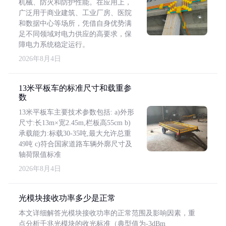
机械、防火和防护性能。在应用上，
广泛用于商业建筑、工业厂房、医院
和数据中心等场所，凭借自身优势满
足不同领域对电力供应的高要求，保
障电力系统稳定运行。
2026年8月4日
13米平板车的标准尺寸和载重参
数
13米平板车主要技术参数包括: a)外形
尺寸:长13m×宽2.45m,栏板高55cm b)
承载能力:标载30-35吨,最大允许总重
49吨 c)符合国家道路车辆外廓尺寸及
轴荷限值标准
2026年8月4日
光模块接收功率多少是正常
本文详细解答光模块接收功率的正常范围及影响因素，重
点分析千兆光模块的收光标准（典型值为-3dBm