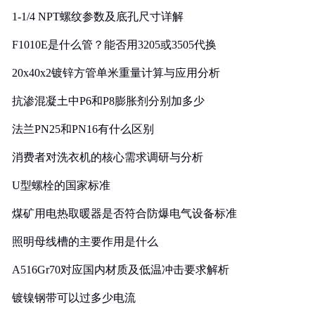
1-1/4 NPT螺纹参数及底孔尺寸详解
F1010E是什么管？能否用3205或3505代换
20x40x2镀锌方管单米重量计算与应用分析
抗渗混凝土中P6和P8膨胀剂分别加多少
法兰PN25和PN16有什么区别
消费者对洗衣机的核心需求调研与分析
U型螺栓的国家标准
煤矿用电热取暖器是否符合防爆电气设备标准
照明母线槽的主要作用是什么
A516Gr70对应国内材质及低温冲击要求解析
镀镍钢带可以过多少电流