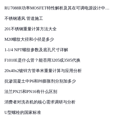
RU7088R功率MOSFET特性解析及其在可调电源设计中的
实践
不锈钢通风 管道施工
201不锈钢重量计算方法大全
M20螺纹大径和小径是多少
1-1/4 NPT螺纹参数及底孔尺寸详解
F1010E是什么管？能否用3205或3505代换
20x40x2镀锌方管单米重量计算与应用分析
抗渗混凝土中P6和P8膨胀剂分别加多少
法兰PN25和PN16有什么区别
消费者对洗衣机的核心需求调研与分析
U型螺栓的国家标准