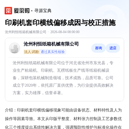
寻源宝典
印刷机套印横线偏移成因与校正措施
沧州利恒纸箱机械有限公司
·
2026-08-04 08:00:00
沧州利恒纸箱机械有限公司
咨询
进店
法人:武盼
通过真实性核验
沧州利恒纸箱机械有限公司位于河北省沧州市东光县，专
业生产粘箱机、印刷机、瓦楞纸板生产线等纸箱机械设
备，深耕包装机械制造领域，技术成熟，品质可靠。公司
成立于2020年，依托原厂直供优势，为行业提供高效解决
方案，实力雄厚，信誉卓著。
介绍：
印刷机套印横线偏移现象可能由设备状态、材料特性及人为
操作等因素导致。本文从印版平整度、材料张力控制及工艺参数优
化三个维度提出系统性解决方案，强调预防性维护与标准化操作在