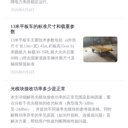
障电力系统稳定运行。
2026年8月4日
13米平板车的标准尺寸和载重参
数
13米平板车主要技术参数包括: a)外形
尺寸:长13m×宽2.45m,栏板高55cm b)
承载能力:标载30-35吨,最大允许总重
49吨 c)符合国家道路车辆外廓尺寸及
轴荷限值标准
2026年8月4日
光模块接收功率多少是正常
本文详细解答光模块接收功率的正常范围及影响因素，重
点分析千兆光模块的收光标准（典型值为-3dBm
至-24dBm），并提供不同速率光模块的参考值表格。同时
解释功率异常的常见原因（如光纤损耗、连接器问题）及
解决方案，帮助用户快速判断网络性能问题。