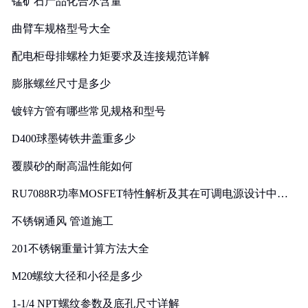
锰矿石产品化合水含量
曲臂车规格型号大全
配电柜母排螺栓力矩要求及连接规范详解
膨胀螺丝尺寸是多少
镀锌方管有哪些常见规格和型号
D400球墨铸铁井盖重多少
覆膜砂的耐高温性能如何
RU7088R功率MOSFET特性解析及其在可调电源设计中的
实践
不锈钢通风 管道施工
201不锈钢重量计算方法大全
M20螺纹大径和小径是多少
1-1/4 NPT螺纹参数及底孔尺寸详解