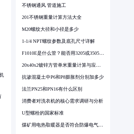
不锈钢通风 管道施工
201不锈钢重量计算方法大全
M20螺纹大径和小径是多少
1-1/4 NPT螺纹参数及底孔尺寸详解
F1010E是什么管？能否用3205或3505代
换
20x40x2镀锌方管单米重量计算与应用
分析
机
抗渗混凝土中P6和P8膨胀剂分别加多少
法兰PN25和PN16有什么区别
有
消费者对洗衣机的核心需求调研与分析
U型螺栓的国家标准
煤矿用电热取暖器是否符合防爆电气设
备标准