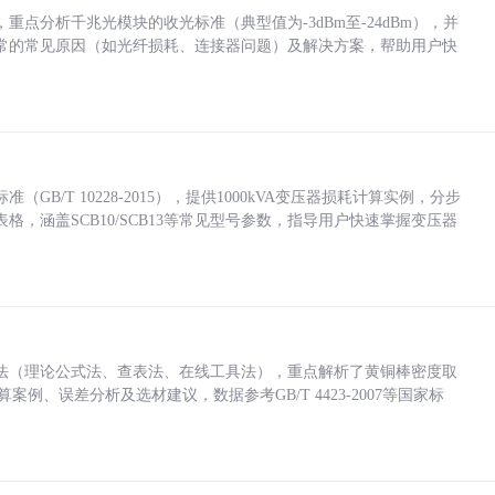
点分析千兆光模块的收光标准（典型值为-3dBm至-24dBm），并
常的常见原因（如光纤损耗、连接器问题）及解决方案，帮助用户快
/T 10228-2015），提供1000kVA变压器损耗计算实例，分步
，涵盖SCB10/SCB13等常见型号参数，指导用户快速掌握变压器
法（理论公式法、查表法、在线工具法），重点解析了黄铜棒密度取
计算案例、误差分析及选材建议，数据参考GB/T 4423-2007等国家标