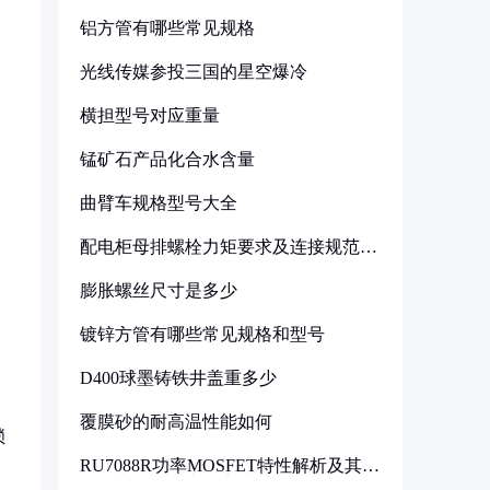
铝方管有哪些常见规格
光线传媒参投三国的星空爆冷
横担型号对应重量
锰矿石产品化合水含量
曲臂车规格型号大全
配电柜母排螺栓力矩要求及连接规范详
解
膨胀螺丝尺寸是多少
镀锌方管有哪些常见规格和型号
D400球墨铸铁井盖重多少
覆膜砂的耐高温性能如何
锁
RU7088R功率MOSFET特性解析及其在
可调电源设计中的实践