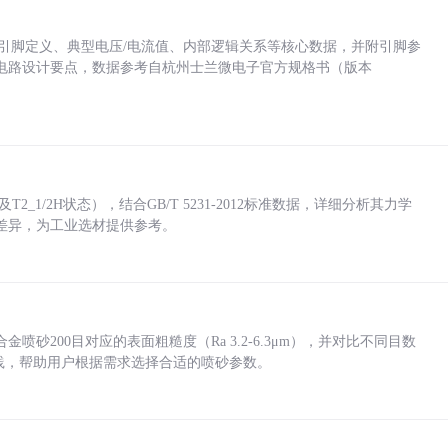
括各引脚定义、典型电压/电流值、内部逻辑关系等核心数据，并附引脚参
电路设计要点，数据参考自杭州士兰微电子官方规格书（版本
_1/2H状态），结合GB/T 5231-2012标准数据，详细分析其力学
差异，为工业选材提供参考。
砂200目对应的表面粗糙度（Ra 3.2-6.3μm），并对比不同目数
业实践，帮助用户根据需求选择合适的喷砂参数。