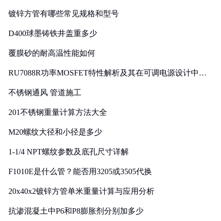
镀锌方管有哪些常见规格和型号
D400球墨铸铁井盖重多少
覆膜砂的耐高温性能如何
RU7088R功率MOSFET特性解析及其在可调电源设计中的
实践
不锈钢通风 管道施工
201不锈钢重量计算方法大全
M20螺纹大径和小径是多少
1-1/4 NPT螺纹参数及底孔尺寸详解
F1010E是什么管？能否用3205或3505代换
20x40x2镀锌方管单米重量计算与应用分析
抗渗混凝土中P6和P8膨胀剂分别加多少