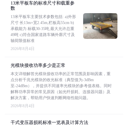
13米平板车的标准尺寸和载重参
数
13米平板车主要技术参数包括: a)外形
尺寸:长13m×宽2.45m,栏板高55cm b)
承载能力:标载30-35吨,最大允许总重
49吨 c)符合国家道路车辆外廓尺寸及
轴荷限值标准
2026年8月4日
光模块接收功率多少是正常
本文详细解答光模块接收功率的正常范围及影响因素，重
点分析千兆光模块的收光标准（典型值为-3dBm
至-24dBm），并提供不同速率光模块的参考值表格。同时
解释功率异常的常见原因（如光纤损耗、连接器问题）及
解决方案，帮助用户快速判断网络性能问题。
2026年8月4日
干式变压器损耗标准一览表及计算方法