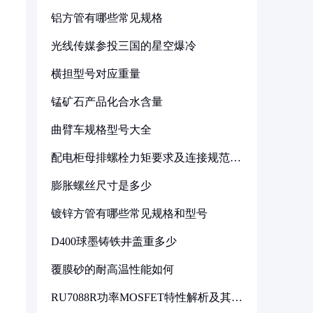
铝方管有哪些常见规格
光线传媒参投三国的星空爆冷
横担型号对应重量
锰矿石产品化合水含量
曲臂车规格型号大全
配电柜母排螺栓力矩要求及连接规范详
解
膨胀螺丝尺寸是多少
镀锌方管有哪些常见规格和型号
D400球墨铸铁井盖重多少
覆膜砂的耐高温性能如何
RU7088R功率MOSFET特性解析及其在
可调电源设计中的实践