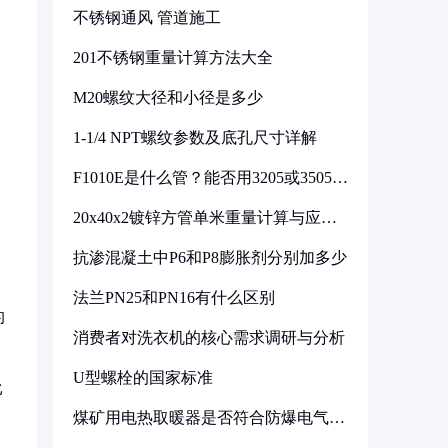
不锈钢通风 管道施工
201不锈钢重量计算方法大全
M20螺纹大径和小径是多少
1-1/4 NPT螺纹参数及底孔尺寸详解
F1010E是什么管？能否用3205或3505代
换
20x40x2镀锌方管单米重量计算与应用
分析
抗渗混凝土中P6和P8膨胀剂分别加多少
法兰PN25和PN16有什么区别
的
消费者对洗衣机的核心需求调研与分析
U型螺栓的国家标准
比
煤矿用电热取暖器是否符合防爆电气设
备标准