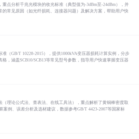
点分析千兆光模块的收光标准（典型值为-3dBm至-24dBm），并
常的常见原因（如光纤损耗、连接器问题）及解决方案，帮助用户快
/T 10228-2015），提供1000kVA变压器损耗计算实例，分步
，涵盖SCB10/SCB13等常见型号参数，指导用户快速掌握变压器
法（理论公式法、查表法、在线工具法），重点解析了黄铜棒密度取
计算案例、误差分析及选材建议，数据参考GB/T 4423-2007等国家标