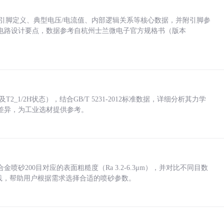
括各引脚定义、典型电压/电流值、内部逻辑关系等核心数据，并附引脚参
电路设计要点，数据参考自杭州士兰微电子官方规格书（版本
_1/2H状态），结合GB/T 5231-2012标准数据，详细分析其力学
差异，为工业选材提供参考。
砂200目对应的表面粗糙度（Ra 3.2-6.3μm），并对比不同目数
业实践，帮助用户根据需求选择合适的喷砂参数。