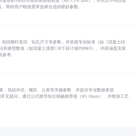
砂200目对应的表面粗糙度（Ra 3.2-6.3μm），并对比不同目数
业实践，帮助用户根据需求选择合适的喷砂参数。
力，包括螺杆直径、钻孔尺寸等参数，并依据专业标准（如《混凝土结
方法和典型数值（如混凝土强度C30下设计值约80kN）。内容涵盖安装
员参考。
底孔计算，包括外径、螺距、公差等关键参数，并提供专业数据来源
孔尺寸的常见疑问，通过公式推导给出精确推荐值（Φ5.18mm），并附加工艺