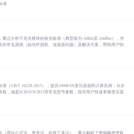
标准
点分析千兆光模块的收光标准（典型值为-3dBm至-24dBm），并
常的常见原因（如光纤损耗、连接器问题）及解决方案，帮助用户快
/T 10228-2015），提供1000kVA变压器损耗计算实例，分步
，涵盖SCB10/SCB13等常见型号参数，指导用户快速掌握变压器
法（理论公式法、查表法、在线工具法），重点解析了黄铜棒密度取