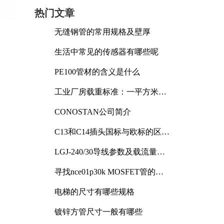
热门文章
无缝钢管的常用规格及壁厚
生活中常见的传感器有哪些呢
PE100管材的含义是什么
工业厂房载重标准：一平方米能
承受多少公斤
CONOSTAN公司简介
C13和C14插头国标与欧标的区别
及其标准解析
LGJ-240/30导线参数及载流量解
析
寻找nce01p30k MOSFET管的合
适替代型号
电梯的尺寸有哪些规格
镀锌方管尺寸一般有哪些