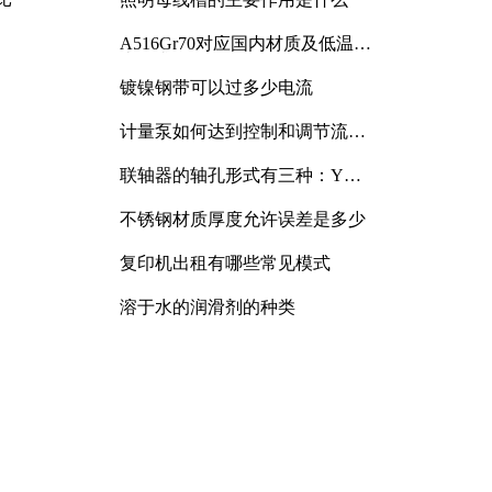
A516Gr70对应国内材质及低温冲
击要求解析
镀镍钢带可以过多少电流
计量泵如何达到控制和调节流量
的目的
联轴器的轴孔形式有三种：Y
型、J型、Z型
不锈钢材质厚度允许误差是多少
复印机出租有哪些常见模式
溶于水的润滑剂的种类