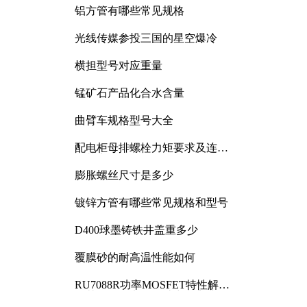
铝方管有哪些常见规格
光线传媒参投三国的星空爆冷
横担型号对应重量
锰矿石产品化合水含量
曲臂车规格型号大全
配电柜母排螺栓力矩要求及连接
规范详解
膨胀螺丝尺寸是多少
镀锌方管有哪些常见规格和型号
D400球墨铸铁井盖重多少
覆膜砂的耐高温性能如何
RU7088R功率MOSFET特性解析
及其在可调电源设计中的实践