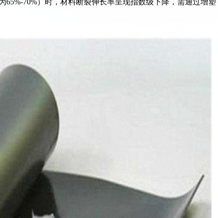
为65%-70%）时，材料断裂伸长率呈现指数级下降，需通过增塑