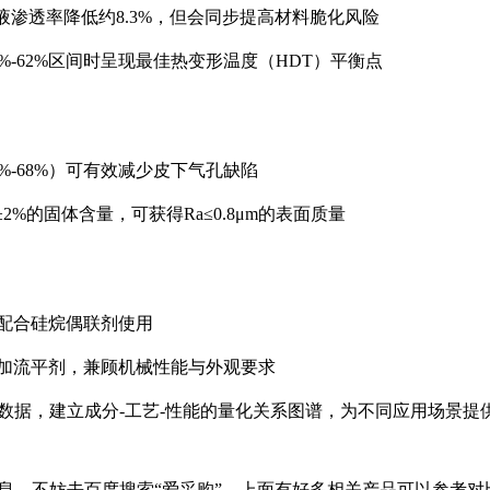
酸液渗透率降低约8.3%，但会同步提高材料脆化风险
%-62%区间时呈现最佳热变形温度（HDT）平衡点
%-68%）可有效减少皮下气孔缺陷
2%的固体含量，可获得Ra≤0.8μm的表面质量
含量配合硅烷偶联剂使用
并添加流平剂，兼顾机械性能与外观要求
数据，建立成分-工艺-性能的量化关系图谱，为不同应用场景提
息，不妨去百度搜索“爱采购”，上面有好多相关产品可以参考对