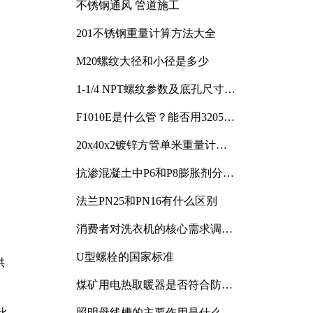
不锈钢通风 管道施工
201不锈钢重量计算方法大全
M20螺纹大径和小径是多少
1-1/4 NPT螺纹参数及底孔尺寸详
解
F1010E是什么管？能否用3205或
3505代换
20x40x2镀锌方管单米重量计算
与应用分析
抗渗混凝土中P6和P8膨胀剂分别
加多少
法兰PN25和PN16有什么区别
消费者对洗衣机的核心需求调研
与分析
U型螺栓的国家标准
供
煤矿用电热取暖器是否符合防爆
电气设备标准
比
照明母线槽的主要作用是什么