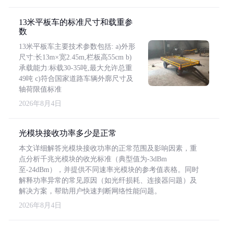
13米平板车的标准尺寸和载重参
数
13米平板车主要技术参数包括: a)外形
尺寸:长13m×宽2.45m,栏板高55cm b)
承载能力:标载30-35吨,最大允许总重
49吨 c)符合国家道路车辆外廓尺寸及
轴荷限值标准
2026年8月4日
光模块接收功率多少是正常
本文详细解答光模块接收功率的正常范围及影响因素，重
点分析千兆光模块的收光标准（典型值为-3dBm
至-24dBm），并提供不同速率光模块的参考值表格。同时
解释功率异常的常见原因（如光纤损耗、连接器问题）及
解决方案，帮助用户快速判断网络性能问题。
2026年8月4日