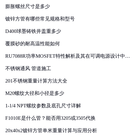
膨胀螺丝尺寸是多少
镀锌方管有哪些常见规格和型号
D400球墨铸铁井盖重多少
覆膜砂的耐高温性能如何
RU7088R功率MOSFET特性解析及其在可调电源设计中的
实践
不锈钢通风 管道施工
201不锈钢重量计算方法大全
M20螺纹大径和小径是多少
1-1/4 NPT螺纹参数及底孔尺寸详解
F1010E是什么管？能否用3205或3505代换
20x40x2镀锌方管单米重量计算与应用分析