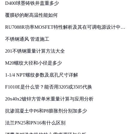
D400球墨铸铁井盖重多少
覆膜砂的耐高温性能如何
RU7088R功率MOSFET特性解析及其在可调电源设计中的
实践
不锈钢通风 管道施工
201不锈钢重量计算方法大全
M20螺纹大径和小径是多少
1-1/4 NPT螺纹参数及底孔尺寸详解
F1010E是什么管？能否用3205或3505代换
20x40x2镀锌方管单米重量计算与应用分析
抗渗混凝土中P6和P8膨胀剂分别加多少
法兰PN25和PN16有什么区别