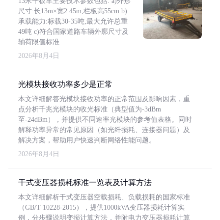
13米平板车主要技术参数包括: a)外形
尺寸:长13m×宽2.45m,栏板高55cm b)
承载能力:标载30-35吨,最大允许总重
49吨 c)符合国家道路车辆外廓尺寸及
轴荷限值标准
2026年8月4日
光模块接收功率多少是正常
本文详细解答光模块接收功率的正常范围及影响因素，重
点分析千兆光模块的收光标准（典型值为-3dBm
至-24dBm），并提供不同速率光模块的参考值表格。同时
解释功率异常的常见原因（如光纤损耗、连接器问题）及
解决方案，帮助用户快速判断网络性能问题。
2026年8月4日
干式变压器损耗标准一览表及计算方法
本文详细解析干式变压器空载损耗、负载损耗的国家标准
（GB/T 10228-2015），提供1000kVA变压器损耗计算实
例，分步骤说明变损计算方法，并附电力变压器损耗计算