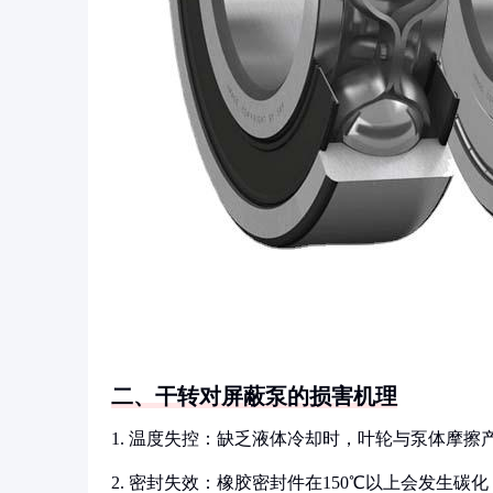
二、干转对屏蔽泵的损害机理
1. 温度失控：缺乏液体冷却时，叶轮与泵体摩
2. 密封失效：橡胶密封件在150℃以上会发生碳