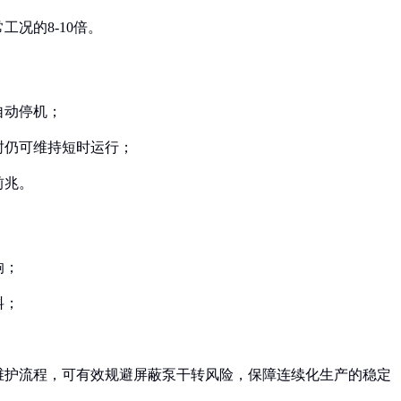
工况的8-10倍。
自动停机；
封仍可维持短时运行；
前兆。
响；
料；
维护流程，可有效规避屏蔽泵干转风险，保障连续化生产的稳定