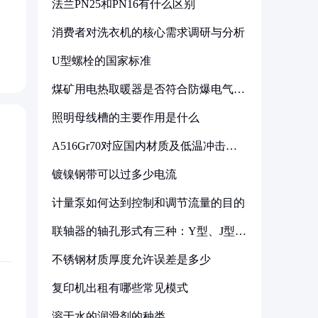
法兰PN25和PN16有什么区别
消费者对洗衣机的核心需求调研与分析
U型螺栓的国家标准
煤矿用电热取暖器是否符合防爆电气设
备标准
照明母线槽的主要作用是什么
A516Gr70对应国内材质及低温冲击要
求解析
镀镍钢带可以过多少电流
计量泵如何达到控制和调节流量的目的
联轴器的轴孔形式有三种：Y型、J型、
Z型
不锈钢材质厚度允许误差是多少
复印机出租有哪些常见模式
溶于水的润滑剂的种类