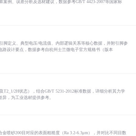
计算案例、误差分析及选材建议，数据参考GB/T 4423-2007等国家标
括各引脚定义、典型电压/电流值、内部逻辑关系等核心数据，并附引脚参
电路设计要点，数据参考自杭州士兰微电子官方规格书（版本
_1/2H状态），结合GB/T 5231-2012标准数据，详细分析其力学
差异，为工业选材提供参考。
砂200目对应的表面粗糙度（Ra 3.2-6.3μm），并对比不同目数