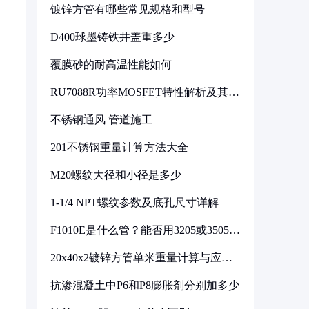
镀锌方管有哪些常见规格和型号
D400球墨铸铁井盖重多少
覆膜砂的耐高温性能如何
RU7088R功率MOSFET特性解析及其在
可调电源设计中的实践
不锈钢通风 管道施工
201不锈钢重量计算方法大全
M20螺纹大径和小径是多少
1-1/4 NPT螺纹参数及底孔尺寸详解
F1010E是什么管？能否用3205或3505代
换
20x40x2镀锌方管单米重量计算与应用
分析
抗渗混凝土中P6和P8膨胀剂分别加多少