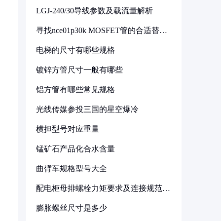
LGJ-240/30导线参数及载流量解析
寻找nce01p30k MOSFET管的合适替代
型号
电梯的尺寸有哪些规格
镀锌方管尺寸一般有哪些
铝方管有哪些常见规格
光线传媒参投三国的星空爆冷
横担型号对应重量
锰矿石产品化合水含量
曲臂车规格型号大全
配电柜母排螺栓力矩要求及连接规范详
解
膨胀螺丝尺寸是多少