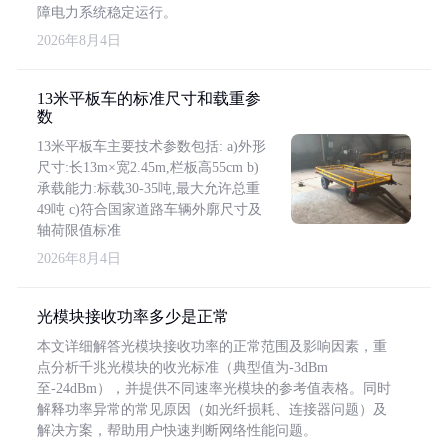
障电力系统稳定运行。
2026年8月4日
13米平板车的标准尺寸和载重参
数
13米平板车主要技术参数包括: a)外形
尺寸:长13m×宽2.45m,栏板高55cm b)
承载能力:标载30-35吨,最大允许总重
49吨 c)符合国家道路车辆外廓尺寸及
轴荷限值标准
2026年8月4日
光模块接收功率多少是正常
本文详细解答光模块接收功率的正常范围及影响因素，重
点分析千兆光模块的收光标准（典型值为-3dBm
至-24dBm），并提供不同速率光模块的参考值表格。同时
解释功率异常的常见原因（如光纤损耗、连接器问题）及
解决方案，帮助用户快速判断网络性能问题。