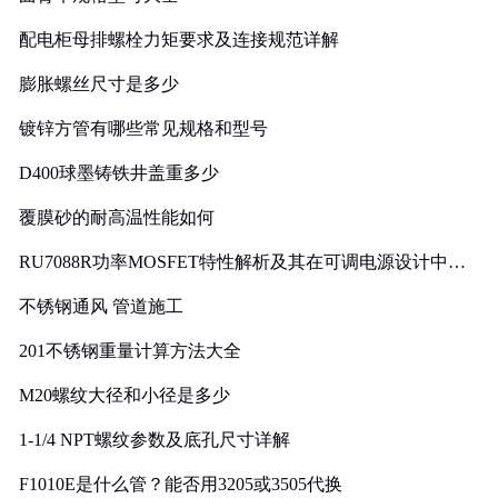
配电柜母排螺栓力矩要求及连接规范详解
膨胀螺丝尺寸是多少
镀锌方管有哪些常见规格和型号
D400球墨铸铁井盖重多少
覆膜砂的耐高温性能如何
RU7088R功率MOSFET特性解析及其在可调电源设计中的
实践
不锈钢通风 管道施工
201不锈钢重量计算方法大全
M20螺纹大径和小径是多少
1-1/4 NPT螺纹参数及底孔尺寸详解
F1010E是什么管？能否用3205或3505代换