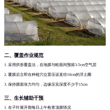
二、覆盖作业规范
1. 采用拱形覆盖法，在地膜与畦面间预留3-5cm空气层
2. 覆膜后立即在种植穴位置压设直径10cm的浮土圈
3. 保持膜面张力均匀，边缘压实深度不少于15cm
三、生长辅助干预
1. 在子叶展开期每日上午检查顶膜情况