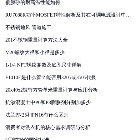
覆膜砂的耐高温性能如何
RU7088R功率MOSFET特性解析及其在可调电源设计中的
实践
不锈钢通风 管道施工
201不锈钢重量计算方法大全
M20螺纹大径和小径是多少
1-1/4 NPT螺纹参数及底孔尺寸详解
F1010E是什么管？能否用3205或3505代换
20x40x2镀锌方管单米重量计算与应用分析
抗渗混凝土中P6和P8膨胀剂分别加多少
法兰PN25和PN16有什么区别
消费者对洗衣机的核心需求调研与分析
U型螺栓的国家标准