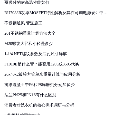
覆膜砂的耐高温性能如何
RU7088R功率MOSFET特性解析及其在可调电源设计中的
实践
不锈钢通风 管道施工
201不锈钢重量计算方法大全
M20螺纹大径和小径是多少
1-1/4 NPT螺纹参数及底孔尺寸详解
F1010E是什么管？能否用3205或3505代换
20x40x2镀锌方管单米重量计算与应用分析
抗渗混凝土中P6和P8膨胀剂分别加多少
法兰PN25和PN16有什么区别
消费者对洗衣机的核心需求调研与分析