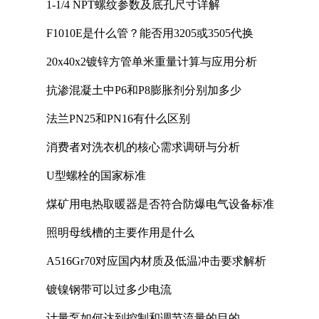
1-1/4 NPT螺纹参数及底孔尺寸详解
F1010E是什么管？能否用3205或3505代换
20x40x2镀锌方管单米重量计算与应用分析
抗渗混凝土中P6和P8膨胀剂分别加多少
法兰PN25和PN16有什么区别
消费者对洗衣机的核心需求调研与分析
U型螺栓的国家标准
煤矿用电热取暖器是否符合防爆电气设备标准
照明母线槽的主要作用是什么
A516Gr70对应国内材质及低温冲击要求解析
镀镍钢带可以过多少电流
计量泵如何达到控制和调节流量的目的