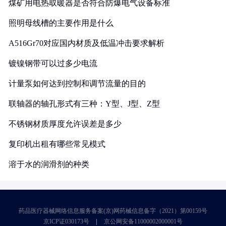
煤矿用电热取暖器是否符合防爆电气设备标准
照明母线槽的主要作用是什么
A516Gr70对应国内材质及低温冲击要求解析
镀镍钢带可以过多少电流
计量泵如何达到控制和调节流量的目的
联轴器的轴孔形式有三种：Y型、J型、Z型
不锈钢材质厚度允许误差是多少
复印机出租有哪些常见模式
溶于水的润滑剂的种类
药品医疗器械网络信息服务备案(京)网药械信息备字（2021）第00159号
京ICP证030173号
京公网安备11000002000001号