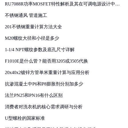
RU7088R功率MOSFET特性解析及其在可调电源设计中的
实践
不锈钢通风 管道施工
201不锈钢重量计算方法大全
M20螺纹大径和小径是多少
1-1/4 NPT螺纹参数及底孔尺寸详解
F1010E是什么管？能否用3205或3505代换
20x40x2镀锌方管单米重量计算与应用分析
抗渗混凝土中P6和P8膨胀剂分别加多少
法兰PN25和PN16有什么区别
消费者对洗衣机的核心需求调研与分析
U型螺栓的国家标准