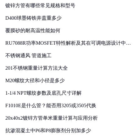
镀锌方管有哪些常见规格和型号
D400球墨铸铁井盖重多少
覆膜砂的耐高温性能如何
RU7088R功率MOSFET特性解析及其在可调电源设计中的
实践
不锈钢通风 管道施工
201不锈钢重量计算方法大全
M20螺纹大径和小径是多少
1-1/4 NPT螺纹参数及底孔尺寸详解
F1010E是什么管？能否用3205或3505代换
20x40x2镀锌方管单米重量计算与应用分析
抗渗混凝土中P6和P8膨胀剂分别加多少