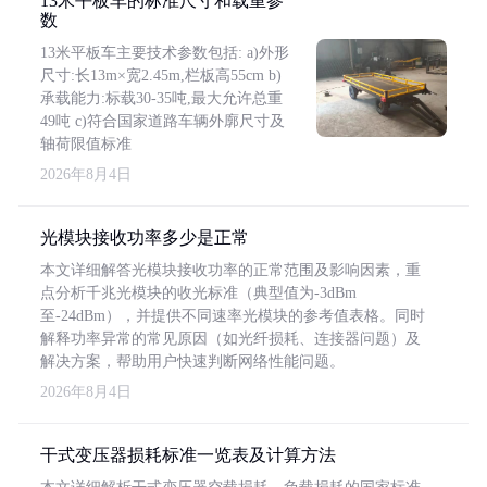
13米平板车的标准尺寸和载重参
数
13米平板车主要技术参数包括: a)外形
尺寸:长13m×宽2.45m,栏板高55cm b)
承载能力:标载30-35吨,最大允许总重
49吨 c)符合国家道路车辆外廓尺寸及
轴荷限值标准
2026年8月4日
光模块接收功率多少是正常
本文详细解答光模块接收功率的正常范围及影响因素，重
点分析千兆光模块的收光标准（典型值为-3dBm
至-24dBm），并提供不同速率光模块的参考值表格。同时
解释功率异常的常见原因（如光纤损耗、连接器问题）及
解决方案，帮助用户快速判断网络性能问题。
2026年8月4日
干式变压器损耗标准一览表及计算方法