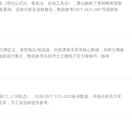
法（理论公式法、查表法、在线工具法），重点解析了黄铜棒密度取
计算案例、误差分析及选材建议，数据参考GB/T 4423-2007等国家标
括各引脚定义、典型电压/电流值、内部逻辑关系等核心数据，并附引脚参
电路设计要点，数据参考自杭州士兰微电子官方规格书（版本
_1/2H状态），结合GB/T 5231-2012标准数据，详细分析其力学
差异，为工业选材提供参考。