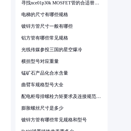
寻找nce01p30k MOSFET管的合适替代
型号
电梯的尺寸有哪些规格
镀锌方管尺寸一般有哪些
铝方管有哪些常见规格
光线传媒参投三国的星空爆冷
横担型号对应重量
锰矿石产品化合水含量
曲臂车规格型号大全
配电柜母排螺栓力矩要求及连接规范详
解
膨胀螺丝尺寸是多少
镀锌方管有哪些常见规格和型号