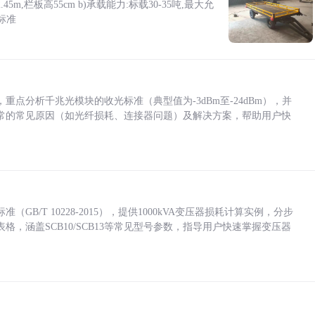
5m,栏板高55cm b)承载能力:标载30-35吨,最大允
标准
点分析千兆光模块的收光标准（典型值为-3dBm至-24dBm），并
常的常见原因（如光纤损耗、连接器问题）及解决方案，帮助用户快
/T 10228-2015），提供1000kVA变压器损耗计算实例，分步
，涵盖SCB10/SCB13等常见型号参数，指导用户快速掌握变压器