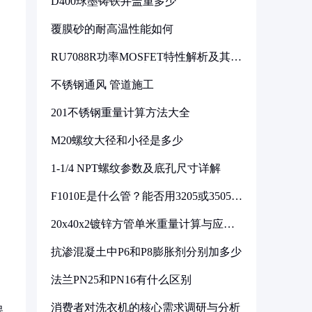
D400球墨铸铁井盖重多少
覆膜砂的耐高温性能如何
RU7088R功率MOSFET特性解析及其在
可调电源设计中的实践
不锈钢通风 管道施工
201不锈钢重量计算方法大全
M20螺纹大径和小径是多少
1-1/4 NPT螺纹参数及底孔尺寸详解
F1010E是什么管？能否用3205或3505代
换
20x40x2镀锌方管单米重量计算与应用
分析
抗渗混凝土中P6和P8膨胀剂分别加多少
法兰PN25和PN16有什么区别
消费者对洗衣机的核心需求调研与分析
保