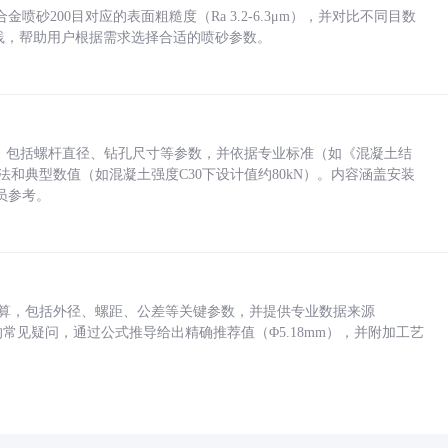
砂200目对应的表面粗糙度（Ra 3.2-6.3μm），并对比不同目数
业实践，帮助用户根据需求选择合适的喷砂参数。
力，包括螺杆直径、钻孔尺寸等参数，并依据专业标准（如《混凝土结
方法和典型数值（如混凝土强度C30下设计值约80kN）。内容涵盖安装
员参考。
底孔计算，包括外径、螺距、公差等关键参数，并提供专业数据来源
孔尺寸的常见疑问，通过公式推导给出精确推荐值（Φ5.18mm），并附加工艺