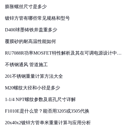
膨胀螺丝尺寸是多少
镀锌方管有哪些常见规格和型号
D400球墨铸铁井盖重多少
覆膜砂的耐高温性能如何
RU7088R功率MOSFET特性解析及其在可调电源设计中的
实践
不锈钢通风 管道施工
201不锈钢重量计算方法大全
M20螺纹大径和小径是多少
1-1/4 NPT螺纹参数及底孔尺寸详解
F1010E是什么管？能否用3205或3505代换
20x40x2镀锌方管单米重量计算与应用分析