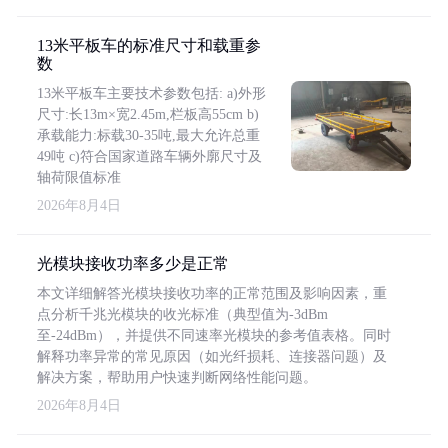
13米平板车的标准尺寸和载重参
数
13米平板车主要技术参数包括: a)外形
尺寸:长13m×宽2.45m,栏板高55cm b)
承载能力:标载30-35吨,最大允许总重
49吨 c)符合国家道路车辆外廓尺寸及
轴荷限值标准
2026年8月4日
光模块接收功率多少是正常
本文详细解答光模块接收功率的正常范围及影响因素，重
点分析千兆光模块的收光标准（典型值为-3dBm
至-24dBm），并提供不同速率光模块的参考值表格。同时
解释功率异常的常见原因（如光纤损耗、连接器问题）及
解决方案，帮助用户快速判断网络性能问题。
2026年8月4日