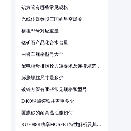
铝方管有哪些常见规格
光线传媒参投三国的星空爆冷
横担型号对应重量
锰矿石产品化合水含量
曲臂车规格型号大全
配电柜母排螺栓力矩要求及连接规范详
解
膨胀螺丝尺寸是多少
镀锌方管有哪些常见规格和型号
D400球墨铸铁井盖重多少
覆膜砂的耐高温性能如何
RU7088R功率MOSFET特性解析及其在
可调电源设计中的实践