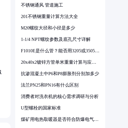
不锈钢通风 管道施工
201不锈钢重量计算方法大全
M20螺纹大径和小径是多少
1-1/4 NPT螺纹参数及底孔尺寸详解
F1010E是什么管？能否用3205或3505代
换
20x40x2镀锌方管单米重量计算与应用
分析
域
抗渗混凝土中P6和P8膨胀剂分别加多少
法兰PN25和PN16有什么区别
消费者对洗衣机的核心需求调研与分析
U型螺栓的国家标准
煤矿用电热取暖器是否符合防爆电气设
备标准