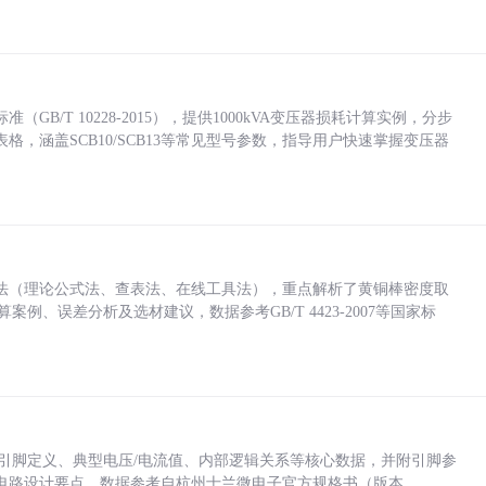
/T 10228-2015），提供1000kVA变压器损耗计算实例，分步
，涵盖SCB10/SCB13等常见型号参数，指导用户快速掌握变压器
法（理论公式法、查表法、在线工具法），重点解析了黄铜棒密度取
计算案例、误差分析及选材建议，数据参考GB/T 4423-2007等国家标
括各引脚定义、典型电压/电流值、内部逻辑关系等核心数据，并附引脚参
电路设计要点，数据参考自杭州士兰微电子官方规格书（版本