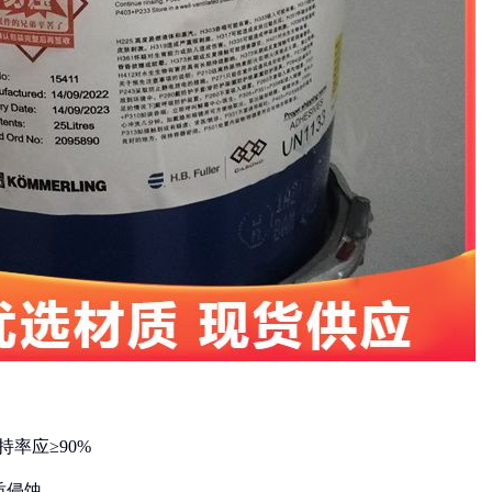
持率应≥90%
质侵蚀