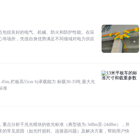
点包括良好的电气、机械、防火和防护性能。在应
心等场所，凭借自身优势满足不同领域对电力供应
5m,栏板高55cm b)承载能力:标载30-35吨,最大允
标准
点分析千兆光模块的收光标准（典型值为-3dBm至-24dBm），并
常的常见原因（如光纤损耗、连接器问题）及解决方案，帮助用户快