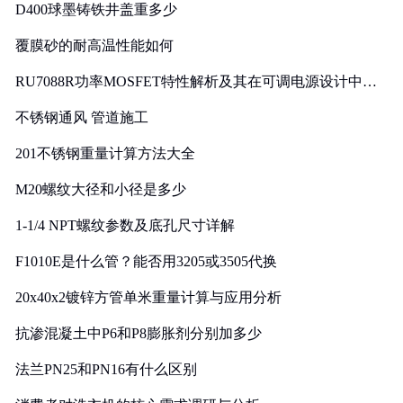
D400球墨铸铁井盖重多少
覆膜砂的耐高温性能如何
RU7088R功率MOSFET特性解析及其在可调电源设计中的
实践
不锈钢通风 管道施工
201不锈钢重量计算方法大全
M20螺纹大径和小径是多少
1-1/4 NPT螺纹参数及底孔尺寸详解
F1010E是什么管？能否用3205或3505代换
20x40x2镀锌方管单米重量计算与应用分析
抗渗混凝土中P6和P8膨胀剂分别加多少
法兰PN25和PN16有什么区别