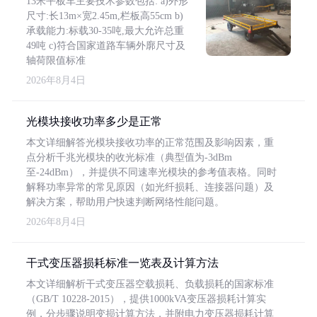
13米平板车主要技术参数包括: a)外形
尺寸:长13m×宽2.45m,栏板高55cm b)
承载能力:标载30-35吨,最大允许总重
49吨 c)符合国家道路车辆外廓尺寸及
轴荷限值标准
2026年8月4日
光模块接收功率多少是正常
本文详细解答光模块接收功率的正常范围及影响因素，重
点分析千兆光模块的收光标准（典型值为-3dBm
至-24dBm），并提供不同速率光模块的参考值表格。同时
解释功率异常的常见原因（如光纤损耗、连接器问题）及
解决方案，帮助用户快速判断网络性能问题。
2026年8月4日
干式变压器损耗标准一览表及计算方法
本文详细解析干式变压器空载损耗、负载损耗的国家标准
（GB/T 10228-2015），提供1000kVA变压器损耗计算实
例，分步骤说明变损计算方法，并附电力变压器损耗计算