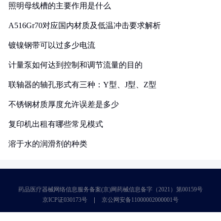
照明母线槽的主要作用是什么
A516Gr70对应国内材质及低温冲击要求解析
镀镍钢带可以过多少电流
计量泵如何达到控制和调节流量的目的
联轴器的轴孔形式有三种：Y型、J型、Z型
不锈钢材质厚度允许误差是多少
复印机出租有哪些常见模式
溶于水的润滑剂的种类
药品医疗器械网络信息服务备案(京)网药械信息备字（2021）第00159号
京ICP证030173号
京公网安备11000002000001号