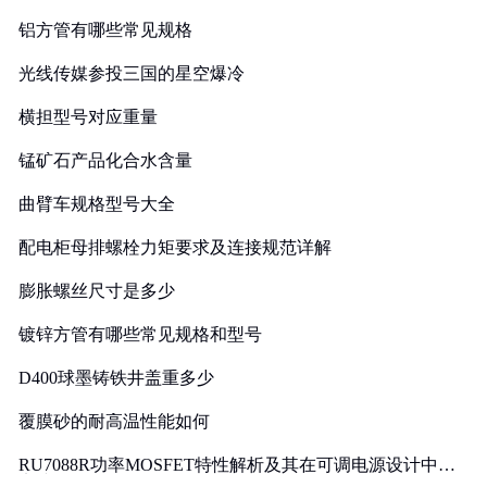
铝方管有哪些常见规格
光线传媒参投三国的星空爆冷
横担型号对应重量
锰矿石产品化合水含量
曲臂车规格型号大全
配电柜母排螺栓力矩要求及连接规范详解
膨胀螺丝尺寸是多少
镀锌方管有哪些常见规格和型号
D400球墨铸铁井盖重多少
覆膜砂的耐高温性能如何
RU7088R功率MOSFET特性解析及其在可调电源设计中的
实践