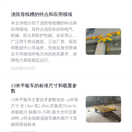
浇筑母线槽的特点和应用领域
本文详细介绍了浇筑母线槽的特点和
应用领域。其特点包括良好的电气、
机械、防火和防护性能。在应用上，
广泛用于商业建筑、工业厂房、医院
和数据中心等场所，凭借自身优势满
足不同领域对电力供应的高要求，保
障电力系统稳定运行。
2026年8月4日
13米平板车的标准尺寸和载重参
数
13米平板车主要技术参数包括: a)外形
尺寸:长13m×宽2.45m,栏板高55cm b)
承载能力:标载30-35吨,最大允许总重
49吨 c)符合国家道路车辆外廓尺寸及
轴荷限值标准