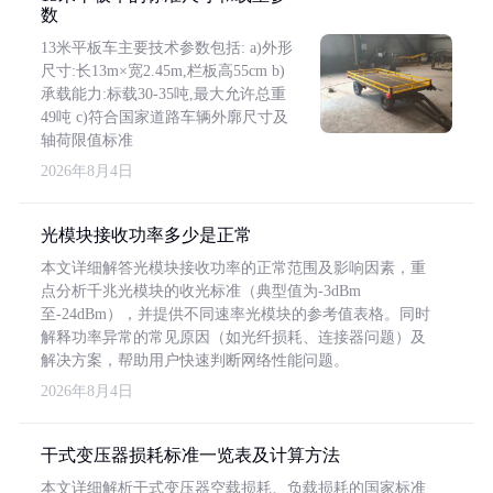
数
13米平板车主要技术参数包括: a)外形
尺寸:长13m×宽2.45m,栏板高55cm b)
承载能力:标载30-35吨,最大允许总重
49吨 c)符合国家道路车辆外廓尺寸及
轴荷限值标准
2026年8月4日
光模块接收功率多少是正常
本文详细解答光模块接收功率的正常范围及影响因素，重
点分析千兆光模块的收光标准（典型值为-3dBm
至-24dBm），并提供不同速率光模块的参考值表格。同时
解释功率异常的常见原因（如光纤损耗、连接器问题）及
解决方案，帮助用户快速判断网络性能问题。
2026年8月4日
干式变压器损耗标准一览表及计算方法
本文详细解析干式变压器空载损耗、负载损耗的国家标准