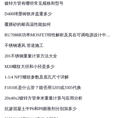
镀锌方管有哪些常见规格和型号
D400球墨铸铁井盖重多少
覆膜砂的耐高温性能如何
RU7088R功率MOSFET特性解析及其在可调电源设计中的
实践
不锈钢通风 管道施工
201不锈钢重量计算方法大全
M20螺纹大径和小径是多少
1-1/4 NPT螺纹参数及底孔尺寸详解
F1010E是什么管？能否用3205或3505代换
20x40x2镀锌方管单米重量计算与应用分析
抗渗混凝土中P6和P8膨胀剂分别加多少