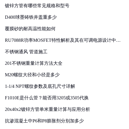
镀锌方管有哪些常见规格和型号
D400球墨铸铁井盖重多少
覆膜砂的耐高温性能如何
RU7088R功率MOSFET特性解析及其在可调电源设计中的
实践
不锈钢通风 管道施工
201不锈钢重量计算方法大全
M20螺纹大径和小径是多少
1-1/4 NPT螺纹参数及底孔尺寸详解
F1010E是什么管？能否用3205或3505代换
20x40x2镀锌方管单米重量计算与应用分析
抗渗混凝土中P6和P8膨胀剂分别加多少