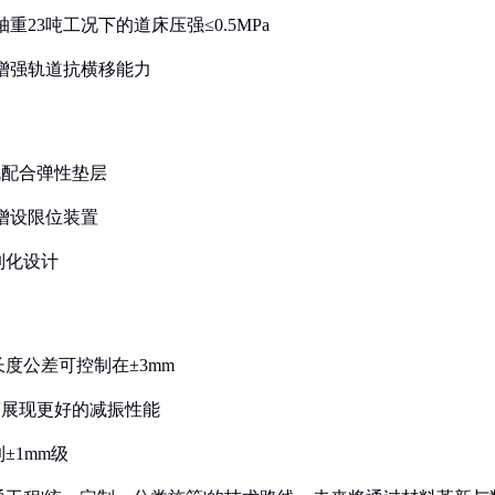
重23吨工况下的道床压强≤0.5MPa
以增强轨道抗横移能力
枕配合弹性垫层
并增设限位装置
制化设计
度公差可控制在±3mm
长度展现更好的减振性能
±1mm级