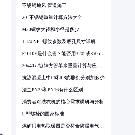
不锈钢通风 管道施工
201不锈钢重量计算方法大全
M20螺纹大径和小径是多少
1-1/4 NPT螺纹参数及底孔尺寸详解
F1010E是什么管？能否用3205或3505代
换
20x40x2镀锌方管单米重量计算与应用
分析
抗渗混凝土中P6和P8膨胀剂分别加多少
法兰PN25和PN16有什么区别
消费者对洗衣机的核心需求调研与分析
U型螺栓的国家标准
煤矿用电热取暖器是否符合防爆电气设
备标准