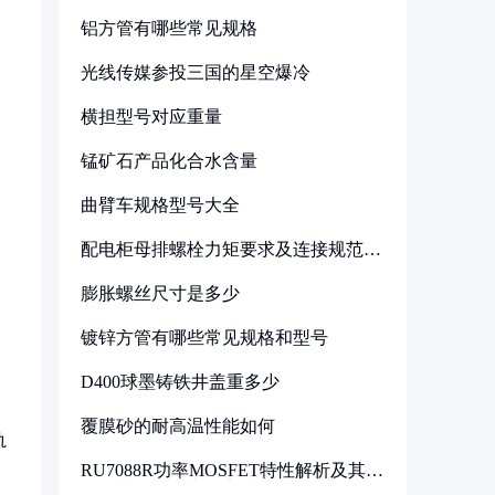
铝方管有哪些常见规格
光线传媒参投三国的星空爆冷
横担型号对应重量
锰矿石产品化合水含量
曲臂车规格型号大全
配电柜母排螺栓力矩要求及连接规范详
解
膨胀螺丝尺寸是多少
镀锌方管有哪些常见规格和型号
D400球墨铸铁井盖重多少
覆膜砂的耐高温性能如何
轨
RU7088R功率MOSFET特性解析及其在
可调电源设计中的实践