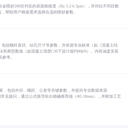
砂200目对应的表面粗糙度（Ra 3.2-6.3μm），并对比不同目数
业实践，帮助用户根据需求选择合适的喷砂参数。
力，包括螺杆直径、钻孔尺寸等参数，并依据专业标准（如《混凝土结
方法和典型数值（如混凝土强度C30下设计值约80kN）。内容涵盖安装
员参考。
底孔计算，包括外径、螺距、公差等关键参数，并提供专业数据来源
孔尺寸的常见疑问，通过公式推导给出精确推荐值（Φ5.18mm），并附加工艺