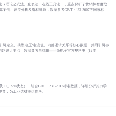
法（理论公式法、查表法、在线工具法），重点解析了黄铜棒密度取
计算案例、误差分析及选材建议，数据参考GB/T 4423-2007等国家标
括各引脚定义、典型电压/电流值、内部逻辑关系等核心数据，并附引脚参
电路设计要点，数据参考自杭州士兰微电子官方规格书（版本
_1/2H状态），结合GB/T 5231-2012标准数据，详细分析其力学
差异，为工业选材提供参考。