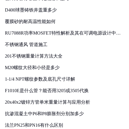
D400球墨铸铁井盖重多少
覆膜砂的耐高温性能如何
RU7088R功率MOSFET特性解析及其在可调电源设计中的
实践
不锈钢通风 管道施工
201不锈钢重量计算方法大全
M20螺纹大径和小径是多少
1-1/4 NPT螺纹参数及底孔尺寸详解
F1010E是什么管？能否用3205或3505代换
20x40x2镀锌方管单米重量计算与应用分析
抗渗混凝土中P6和P8膨胀剂分别加多少
法兰PN25和PN16有什么区别