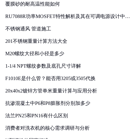
覆膜砂的耐高温性能如何
RU7088R功率MOSFET特性解析及其在可调电源设计中的
实践
不锈钢通风 管道施工
201不锈钢重量计算方法大全
M20螺纹大径和小径是多少
1-1/4 NPT螺纹参数及底孔尺寸详解
F1010E是什么管？能否用3205或3505代换
20x40x2镀锌方管单米重量计算与应用分析
抗渗混凝土中P6和P8膨胀剂分别加多少
法兰PN25和PN16有什么区别
消费者对洗衣机的核心需求调研与分析