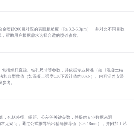
砂200目对应的表面粗糙度（Ra 3.2-6.3μm），并对比不同目数
业实践，帮助用户根据需求选择合适的喷砂参数。
力，包括螺杆直径、钻孔尺寸等参数，并依据专业标准（如《混凝土结
方法和典型数值（如混凝土强度C30下设计值约80kN）。内容涵盖安装
员参考。
底孔计算，包括外径、螺距、公差等关键参数，并提供专业数据来源
孔尺寸的常见疑问，通过公式推导给出精确推荐值（Φ5.18mm），并附加工艺