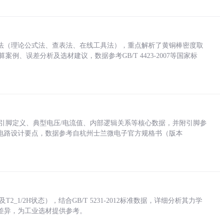
法（理论公式法、查表法、在线工具法），重点解析了黄铜棒密度取
计算案例、误差分析及选材建议，数据参考GB/T 4423-2007等国家标
括各引脚定义、典型电压/电流值、内部逻辑关系等核心数据，并附引脚参
电路设计要点，数据参考自杭州士兰微电子官方规格书（版本
_1/2H状态），结合GB/T 5231-2012标准数据，详细分析其力学
差异，为工业选材提供参考。