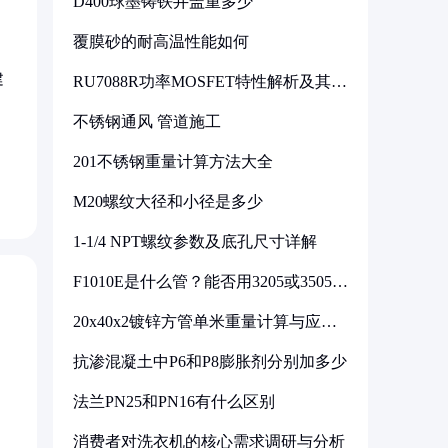
D400球墨铸铁井盖重多少
覆膜砂的耐高温性能如何
建
RU7088R功率MOSFET特性解析及其在
可调电源设计中的实践
不锈钢通风 管道施工
，
201不锈钢重量计算方法大全
M20螺纹大径和小径是多少
1-1/4 NPT螺纹参数及底孔尺寸详解
F1010E是什么管？能否用3205或3505代
换
20x40x2镀锌方管单米重量计算与应用
分析
抗渗混凝土中P6和P8膨胀剂分别加多少
法兰PN25和PN16有什么区别
消费者对洗衣机的核心需求调研与分析