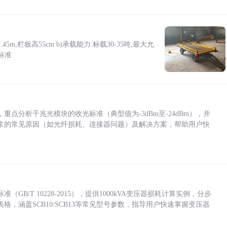
5m,栏板高55cm b)承载能力:标载30-35吨,最大允
标准
点分析千兆光模块的收光标准（典型值为-3dBm至-24dBm），并
常的常见原因（如光纤损耗、连接器问题）及解决方案，帮助用户快
/T 10228-2015），提供1000kVA变压器损耗计算实例，分步
，涵盖SCB10/SCB13等常见型号参数，指导用户快速掌握变压器