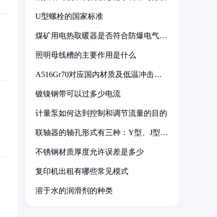
U型螺栓的国家标准
煤矿用电热取暖器是否符合防爆电气设
备标准
照明母线槽的主要作用是什么
A516Gr70对应国内材质及低温冲击要
求解析
镀镍钢带可以过多少电流
计量泵如何达到控制和调节流量的目的
联轴器的轴孔形式有三种：Y型、J型、
Z型
不锈钢材质厚度允许误差是多少
复印机出租有哪些常见模式
溶于水的润滑剂的种类