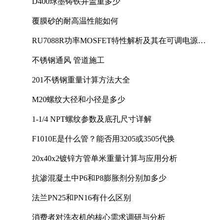
D400球墨铸铁井盖重多少
覆膜砂的耐高温性能如何
RU7088R功率MOSFET特性解析及其在可调电源设
计中的实践
不锈钢通风 管道施工
201不锈钢重量计算方法大全
M20螺纹大径和小径是多少
1-1/4 NPT螺纹参数及底孔尺寸详解
F1010E是什么管？能否用3205或3505代换
20x40x2镀锌方管单米重量计算与应用分析
抗渗混凝土中P6和P8膨胀剂分别加多少
法兰PN25和PN16有什么区别
消费者对洗衣机的核心需求调研与分析