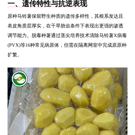
一、遗传特性与抗逆表现
原种马铃薯保留野生种质的遗传多样性，其根系发达且
表皮角质层厚实，在干旱胁迫条件下表现出更强的渗透
调节能力。脱毒种薯通过茎尖培养技术清除马铃薯X病毒
(PVX)等16种常见病原体，但需在隔离网室中完成原原种
扩繁。