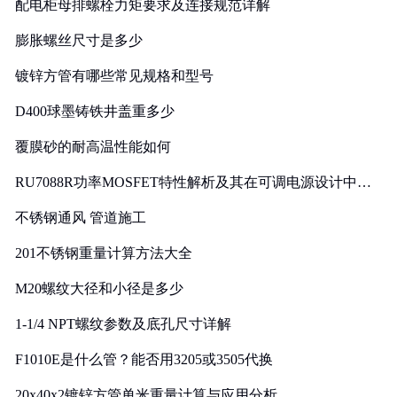
配电柜母排螺栓力矩要求及连接规范详解
膨胀螺丝尺寸是多少
镀锌方管有哪些常见规格和型号
D400球墨铸铁井盖重多少
覆膜砂的耐高温性能如何
RU7088R功率MOSFET特性解析及其在可调电源设计中的
实践
不锈钢通风 管道施工
201不锈钢重量计算方法大全
M20螺纹大径和小径是多少
1-1/4 NPT螺纹参数及底孔尺寸详解
F1010E是什么管？能否用3205或3505代换
20x40x2镀锌方管单米重量计算与应用分析