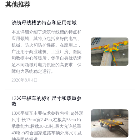
其他推荐
浇筑母线槽的特点和应用领域
本文详细介绍了浇筑母线槽的特点和
应用领域。其特点包括良好的电气、
机械、防火和防护性能。在应用上，
广泛用于商业建筑、工业厂房、医院
和数据中心等场所，凭借自身优势满
足不同领域对电力供应的高要求，保
障电力系统稳定运行。
2026年8月4日
13米平板车的标准尺寸和载重参
数
13米平板车主要技术参数包括: a)外形
尺寸:长13m×宽2.45m,栏板高55cm b)
承载能力:标载30-35吨,最大允许总重
49吨 c)符合国家道路车辆外廓尺寸及
轴荷限值标准