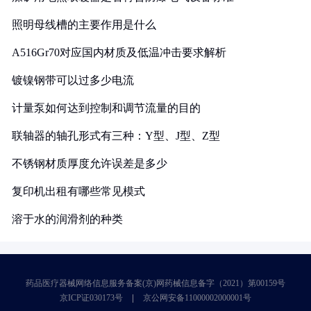
照明母线槽的主要作用是什么
A516Gr70对应国内材质及低温冲击要求解析
镀镍钢带可以过多少电流
计量泵如何达到控制和调节流量的目的
联轴器的轴孔形式有三种：Y型、J型、Z型
不锈钢材质厚度允许误差是多少
复印机出租有哪些常见模式
溶于水的润滑剂的种类
药品医疗器械网络信息服务备案(京)网药械信息备字（2021）第00159号
京ICP证030173号
京公网安备11000002000001号