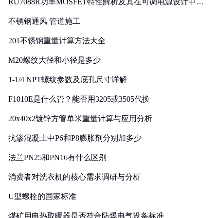
RU7088R功率MOSFET特性解析及其在可调电源设计中的
实践
不锈钢通风 管道施工
201不锈钢重量计算方法大全
M20螺纹大径和小径是多少
1-1/4 NPT螺纹参数及底孔尺寸详解
F1010E是什么管？能否用3205或3505代换
20x40x2镀锌方管单米重量计算与应用分析
抗渗混凝土中P6和P8膨胀剂分别加多少
法兰PN25和PN16有什么区别
消费者对洗衣机的核心需求调研与分析
U型螺栓的国家标准
煤矿用电热取暖器是否符合防爆电气设备标准