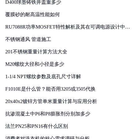
D400球墨铸铁井盖重多少
覆膜砂的耐高温性能如何
RU7088R功率MOSFET特性解析及其在可调电源设计中的
实践
不锈钢通风 管道施工
201不锈钢重量计算方法大全
M20螺纹大径和小径是多少
1-1/4 NPT螺纹参数及底孔尺寸详解
F1010E是什么管？能否用3205或3505代换
20x40x2镀锌方管单米重量计算与应用分析
抗渗混凝土中P6和P8膨胀剂分别加多少
法兰PN25和PN16有什么区别
消费者对洗衣机的核心需求调研与分析