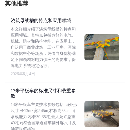
其他推荐
浇筑母线槽的特点和应用领域
本文详细介绍了浇筑母线槽的特点和
应用领域。其特点包括良好的电气、
机械、防火和防护性能。在应用上，
广泛用于商业建筑、工业厂房、医院
和数据中心等场所，凭借自身优势满
足不同领域对电力供应的高要求，保
障电力系统稳定运行。
2026年8月4日
13米平板车的标准尺寸和载重参
数
13米平板车主要技术参数包括: a)外形
尺寸:长13m×宽2.45m,栏板高55cm b)
承载能力:标载30-35吨,最大允许总重
49吨 c)符合国家道路车辆外廓尺寸及
轴荷限值标准