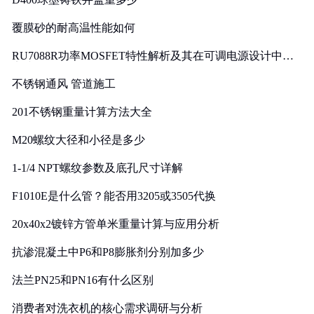
覆膜砂的耐高温性能如何
RU7088R功率MOSFET特性解析及其在可调电源设计中的
实践
不锈钢通风 管道施工
201不锈钢重量计算方法大全
M20螺纹大径和小径是多少
1-1/4 NPT螺纹参数及底孔尺寸详解
F1010E是什么管？能否用3205或3505代换
20x40x2镀锌方管单米重量计算与应用分析
抗渗混凝土中P6和P8膨胀剂分别加多少
法兰PN25和PN16有什么区别
消费者对洗衣机的核心需求调研与分析