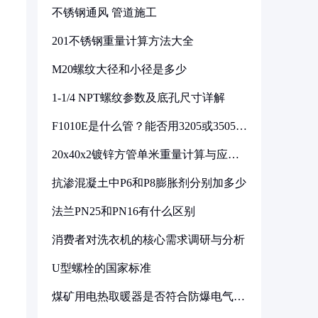
不锈钢通风 管道施工
201不锈钢重量计算方法大全
M20螺纹大径和小径是多少
1-1/4 NPT螺纹参数及底孔尺寸详解
F1010E是什么管？能否用3205或3505代
换
20x40x2镀锌方管单米重量计算与应用
分析
抗渗混凝土中P6和P8膨胀剂分别加多少
法兰PN25和PN16有什么区别
消费者对洗衣机的核心需求调研与分析
U型螺栓的国家标准
煤矿用电热取暖器是否符合防爆电气设
备标准