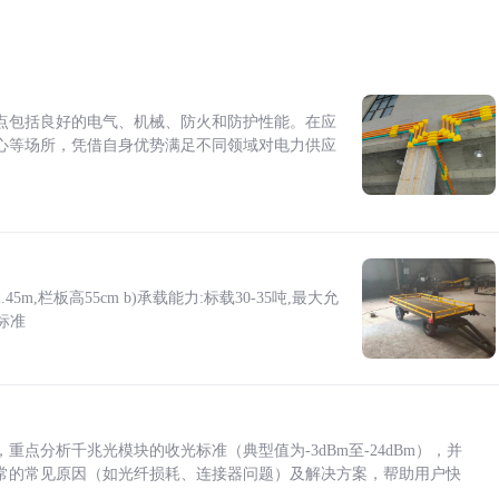
点包括良好的电气、机械、防火和防护性能。在应
心等场所，凭借自身优势满足不同领域对电力供应
5m,栏板高55cm b)承载能力:标载30-35吨,最大允
标准
点分析千兆光模块的收光标准（典型值为-3dBm至-24dBm），并
常的常见原因（如光纤损耗、连接器问题）及解决方案，帮助用户快