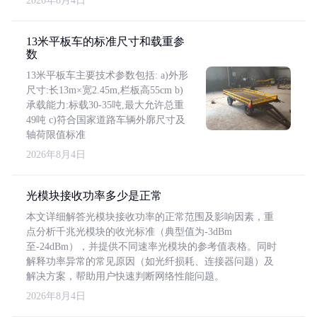
2026年8月4日
13米平板车的标准尺寸和载重参
数
13米平板车主要技术参数包括: a)外形
尺寸:长13m×宽2.45m,栏板高55cm b)
承载能力:标载30-35吨,最大允许总重
49吨 c)符合国家道路车辆外廓尺寸及
轴荷限值标准
2026年8月4日
光模块接收功率多少是正常
本文详细解答光模块接收功率的正常范围及影响因素，重
点分析千兆光模块的收光标准（典型值为-3dBm
至-24dBm），并提供不同速率光模块的参考值表格。同时
解释功率异常的常见原因（如光纤损耗、连接器问题）及
解决方案，帮助用户快速判断网络性能问题。
2026年8月4日