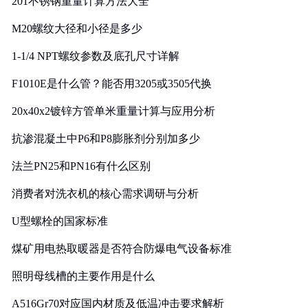
201不锈钢重量计算方法大全
M20螺纹大径和小径是多少
1-1/4 NPT螺纹参数及底孔尺寸详解
F1010E是什么管？能否用3205或3505代换
20x40x2镀锌方管单米重量计算与应用分析
抗渗混凝土中P6和P8膨胀剂分别加多少
法兰PN25和PN16有什么区别
消费者对洗衣机的核心需求调研与分析
U型螺栓的国家标准
煤矿用电热取暖器是否符合防爆电气设备标准
照明母线槽的主要作用是什么
A516Gr70对应国内材质及低温冲击要求解析