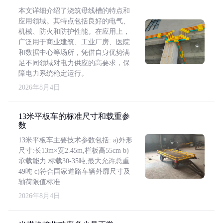
本文详细介绍了浇筑母线槽的特点和
应用领域。其特点包括良好的电气、
机械、防火和防护性能。在应用上，
广泛用于商业建筑、工业厂房、医院
和数据中心等场所，凭借自身优势满
足不同领域对电力供应的高要求，保
障电力系统稳定运行。
2026年8月4日
13米平板车的标准尺寸和载重参
数
13米平板车主要技术参数包括: a)外形
尺寸:长13m×宽2.45m,栏板高55cm b)
承载能力:标载30-35吨,最大允许总重
49吨 c)符合国家道路车辆外廓尺寸及
轴荷限值标准
2026年8月4日