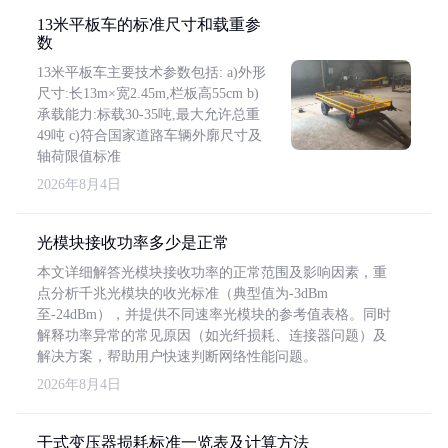
13米平板车的标准尺寸和载重参
数
13米平板车主要技术参数包括: a)外形
尺寸:长13m×宽2.45m,栏板高55cm b)
承载能力:标载30-35吨,最大允许总重
49吨 c)符合国家道路车辆外廓尺寸及
轴荷限值标准
2026年8月4日
光模块接收功率多少是正常
本文详细解答光模块接收功率的正常范围及影响因素，重
点分析千兆光模块的收光标准（典型值为-3dBm
至-24dBm），并提供不同速率光模块的参考值表格。同时
解释功率异常的常见原因（如光纤损耗、连接器问题）及
解决方案，帮助用户快速判断网络性能问题。
2026年8月4日
干式变压器损耗标准一览表及计算方法