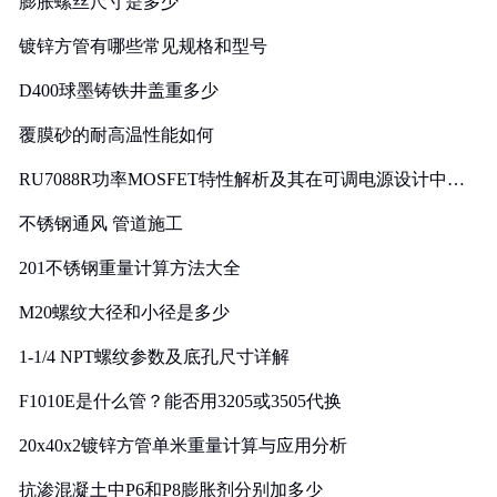
膨胀螺丝尺寸是多少
镀锌方管有哪些常见规格和型号
D400球墨铸铁井盖重多少
覆膜砂的耐高温性能如何
RU7088R功率MOSFET特性解析及其在可调电源设计中的
实践
不锈钢通风 管道施工
201不锈钢重量计算方法大全
M20螺纹大径和小径是多少
1-1/4 NPT螺纹参数及底孔尺寸详解
F1010E是什么管？能否用3205或3505代换
20x40x2镀锌方管单米重量计算与应用分析
抗渗混凝土中P6和P8膨胀剂分别加多少